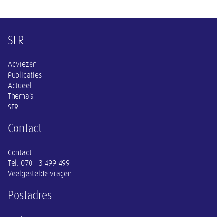
Overige informatie
SER
Adviezen
Publicaties
Actueel
Thema's
SER
Contact
Contact
Tel:
070 - 3 499 499
Veelgestelde vragen
Postadres