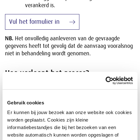
verankerd is.
Vul het formulier in
NB.
Het onvolledig aanleveren van de gevraagde
gegevens heeft tot gevolg dat de aanvraag vooralsnog
niet in behandeling wordt genomen.
Hoe verloopt het proces?
Het secretariaat bevestigt de ontvangst van uw
aanvraag en informeert u over de gang van zaken.
Zodra uw dossier compleet wordt bevonden, wordt dit
Gebruik cookies
overgedragen aan de Commissie Bevordering
Er kunnen bij jouw bezoek aan onze website ook cookies
Medezeggenschap en neemt de commissie het verzoek
worden geplaatst. Cookies zijn kleine
in behandeling.
informatiebestandjes die bij het bezoeken van een
De CBM onderzoekt of de betrokken vakbonden
website automatisch kunnen worden opgeslagen of