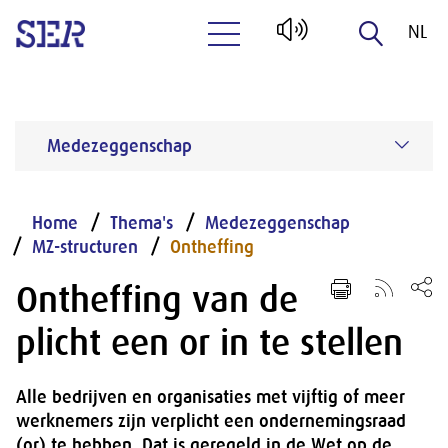
NL
Naar hoofdinhoud
EN
Medezeggenschap
Home
Thema's
Medezeggenschap
MZ-structuren
Ontheffing
Ontheffing van de
plicht een or in te stellen
Alle bedrijven en organisaties met vijftig of meer
werknemers zijn verplicht een ondernemingsraad
(or) te hebben. Dat is geregeld in de Wet op de