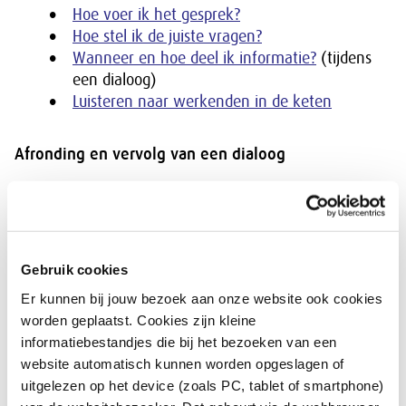
Hoe voer ik het gesprek?
Hoe stel ik de juiste vragen?
Wanneer en hoe deel ik informatie?
(tijdens
een dialoog)
Luisteren naar werkenden in de keten
Afronding en vervolg van een dialoog
Wanneer en hoe deel ik informatie?
(na afloop
van een dialoog)
Vijf valkuilen
Gebruik cookies
Er kunnen bij jouw bezoek aan onze website ook cookies
Training
worden geplaatst. Cookies zijn kleine
informatiebestandjes die bij het bezoeken van een
Voorbeeld-workshop
website automatisch kunnen worden opgeslagen of
uitgelezen op het device (zoals PC, tablet of smartphone)
Op basis van het Kompas en de tools is de workshop ‘In