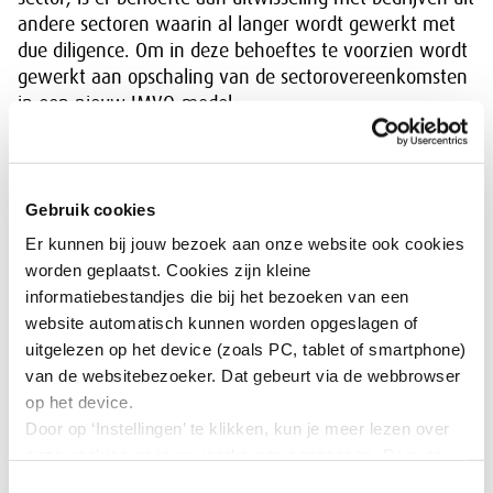
andere sectoren waarin al langer wordt gewerkt met
due diligence. Om in deze behoeftes te voorzien wordt
gewerkt aan opschaling van de sectorovereenkomsten
in een nieuw IMVO-model.
Het is van groot belang dat het bedrijfsleven actief
ondersteund wordt om due diligence te integreren in
de dagelijkse praktijk. Dit beperkt de lasten en
Gebruik cookies
bevordert de effectiviteit: bedrijven weten wat ze
Er kunnen bij jouw bezoek aan onze website ook cookies
moeten doen, maken keuzes op basis van een goede
worden geplaatst. Cookies zijn kleine
risico-inventarisatie en gebruiken hun tijd en middelen
informatiebestandjes die bij het bezoeken van een
voor echte impact. Due diligence is daarbij niet alleen
website automatisch kunnen worden opgeslagen of
een stevige basis voor de CSDDD en andere
uitgelezen op het device (zoals PC, tablet of smartphone)
(toekomstige) EU-wetgeving, maar helpt ook bij alle
van de websitebezoeker. Dat gebeurt via de webbrowser
bestaande en toekomstige IMVO-regels. Met andere
op het device.
woorden: als de due diligence goed op orde is, ben je
Door op ‘Instellingen’ te klikken, kun je meer lezen over
als bedrijf ook goed voorbereid op de toekomst. Met
onze cookies en jouw voorkeuren aanpassen. Door op
het nieuwe IMVO-model worden bedrijven op een
’Akkoord’ te klikken, ga je akkoord met het gebruik van
Toestemmingsselectie
collectieve sector-overstijgende manier ondersteund.