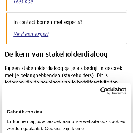
Lees hoe
In contact komen met experts?
Vind een expert
De kern van stakeholderdialoog
Bij een stakeholderdialoog ga je als bedrijf in gesprek
met je belanghebbenden (stakeholders). Dit is
iedereen die de gevolgen van je bedrijfsactiviteiten
(kan) ondervinden. Het doel is om inzichten uit te
wisselen, wederzijdse belangen te inventariseren,
gemeenschappelijke doelen te formuleren en/of de
relatie te versterken. De inzichten uit de dialoog
Gebruik cookies
gebruik je om tot concrete verbeteringen te komen in
Er kunnen bij jouw bezoek aan onze website ook cookies
je bedrijfsvoering.
worden geplaatst. Cookies zijn kleine