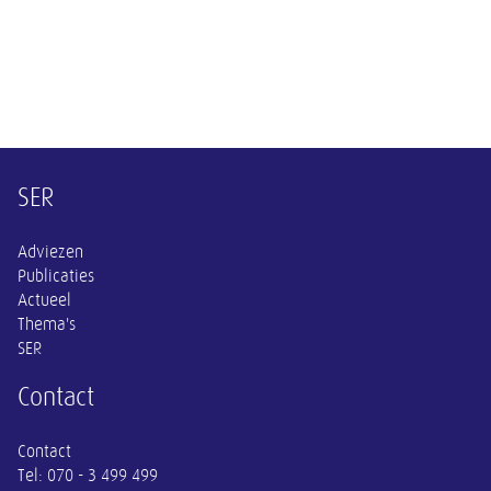
Overige informatie
SER
Adviezen
Publicaties
Actueel
Thema's
SER
Contact
Contact
Tel:
070 - 3 499 499