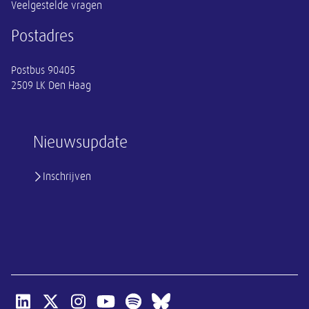
Veelgestelde vragen
Postadres
Postbus 90405
2509 LK Den Haag
Nieuwsupdate
Inschrijven
Open linkedin van SER
Open x-twitter van SER
Open instagram van SER
Open youtube van SER
Open spotify van SER
Open bluesky van SER