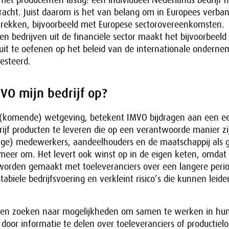
t producenten lastig: een individueel Nederlands bedrijf 
acht. Juist daarom is het van belang om in Europees verban
rekken, bijvoorbeeld met Europese sectorovereenkomsten.
 bedrijven uit de financiële sector maakt het bijvoorbeeld
uit te oefenen op het beleid van de internationale ondern
esteerd.
VO mijn bedrijf op?
(komende) wetgeving, betekent IMVO bijdragen aan een eer
rijf producten te leveren die op een verantwoorde manier z
ige) medewerkers, aandeelhouders en de maatschappij als 
meer om. Het levert ook winst op in de eigen keten, omdat 
orden gemaakt met toeleveranciers over een langere perio
tabiele bedrijfsvoering en verkleint risico’s die kunnen leide
ven zoeken naar mogelijkheden om samen te werken in hun
 door informatie te delen over toeleveranciers of productielo