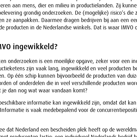
eren aan mens, dier en milieu in productielanden. Zij kunn
oelevering grondig onderzoeken. De (mogelijke) risico’s die z
 ze aanpakken. Daarmee dragen bedrijven bij aan een eerl
e producten in de Nederlandse winkels. Dat is waar IMVO o
MVO ingewikkeld?
ten onderzoeken is een moeilijke opgave, zeker voor een in
tieketens zijn vaak lang, ingewikkeld en veel producten be
n. Op één schip kunnen bijvoorbeeld de producten van dui
rden of onderdelen die in veel verschillende producten wo
t je dan nog wat waar vandaan komt?
beschikbare informatie kan ingewikkeld zijn, omdat dat ka
 Informatie is vaak medebepalend voor de concurrentieposit
ee dat Nederland een bescheiden plek heeft op de wereldm