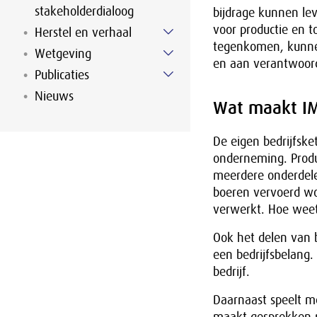
stakeholderdialoog
bijdrage kunnen lev
voor productie en t
Herstel en verhaal
tegenkomen, kunnen
Wetgeving
en aan verantwoord
Publicaties
Nieuws
Wat maakt I
De eigen bedrijfske
onderneming. Produc
meerdere onderdele
boeren vervoerd wo
verwerkt. Hoe wee
Ook het delen van 
een bedrijfsbelang.
bedrijf.
Daarnaast speelt m