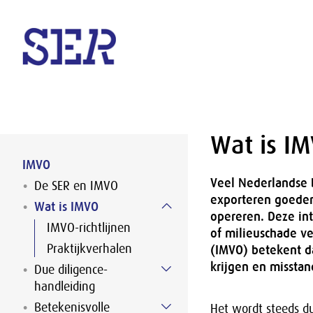
Naar hoofdinhoud
Wat is I
IMVO
Veel Nederlandse 
De SER en IMVO
exporteren goeder
Wat is IMVO
opereren. Deze in
IMVO-richtlijnen
of milieuschade v
Praktijkverhalen
(IMVO) betekent da
krijgen en missta
Due diligence-
handleiding
Betekenisvolle
Het wordt steeds du