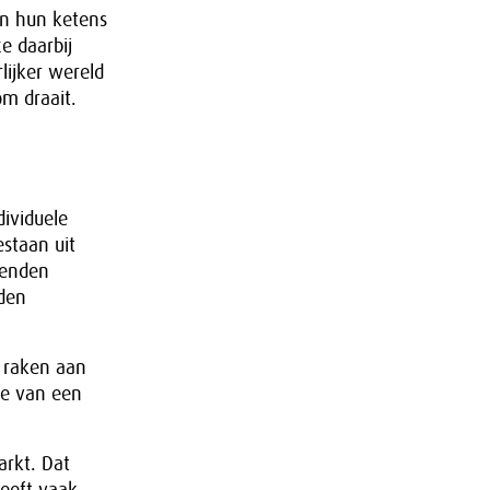
en hun ketens
e daarbij
ijker wereld
m draait.
dividuele
staan uit
zenden
rden
n raken aan
ie van een
arkt. Dat