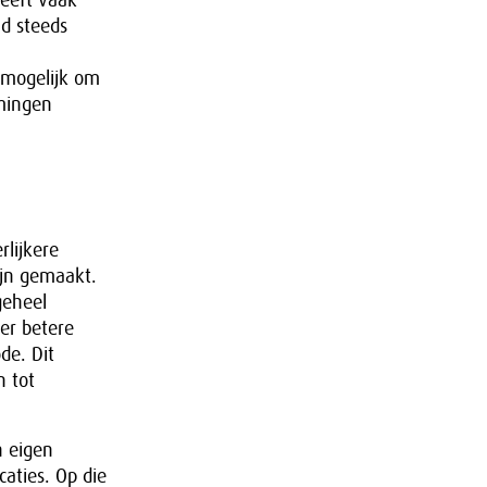
heeft vaak
d steeds
 mogelijk om
emingen
lijkere
ijn gemaakt.
geheel
er betere
de. Dit
n tot
 eigen
caties. Op die