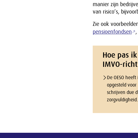
manier zijn bedrijv
van risico’s, bijvo
Zie ook voorbeelde
pensioenfondsen
Hoe pas ik 
IMVO-richt
De OESO heeft i
opgesteld voor 
schrijven due d
zorgvuldigheid.