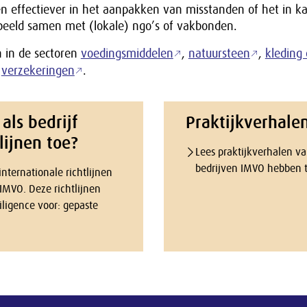
en effectiever in het aanpakken van misstanden of het in k
orbeeld samen met (lokale) ngo’s of vakbonden.
n in de sectoren
voedingsmiddelen
,
natuursteen
,
kleding 
,
verzekeringen
.
als bedrijf
Praktijkverhale
lijnen toe?
Lees praktijkverhalen v
bedrijven IMVO hebben 
nternationale richtlijnen
IMVO. Deze richtlijnen
iligence voor: gepaste