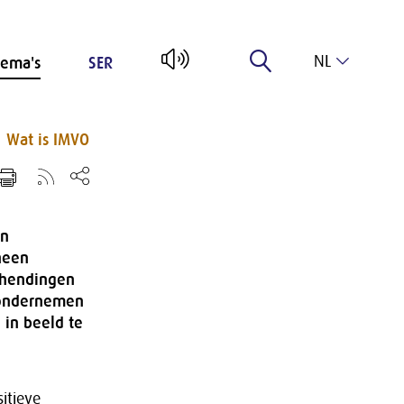
NL
ema's
SER
EN
Wat is IMVO
en
heen
schendingen
d ondernemen
 in beeld te
itieve