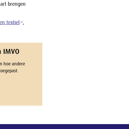
aart brengen
en textiel
,
n IMVO
an hoe andere
toegepast.