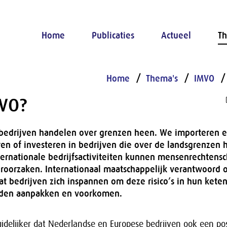
Home
Publicaties
Actueel
Th
Home
Thema's
IMVO
MVO?
bedrijven handelen over grenzen heen. We importeren 
en of investeren in bedrijven die over de landsgrenzen 
ternationale bedrijfsactiviteiten kunnen mensenrechten
eroorzaken. Internationaal maatschappelijk verantwoor
t bedrijven zich inspannen om deze risico’s in hun keten
nden aanpakken en voorkomen.
idelijker dat Nederlandse en Europese bedrijven ook een pos