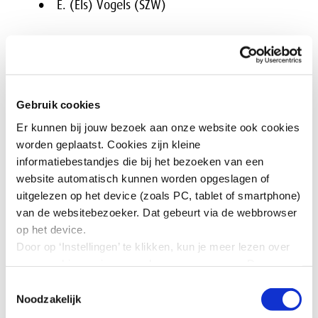
E. (Els) Vogels (SZW)
Commissiesecretarissen
J. (Jos) de Groen
D.R. (Riemer) Kemper
Gebruik cookies
Er kunnen bij jouw bezoek aan onze website ook cookies
worden geplaatst. Cookies zijn kleine
Overige secretariaatsleden
informatiebestandjes die bij het bezoeken van een
website automatisch kunnen worden opgeslagen of
L. (Lisette) van Marrewijk
uitgelezen op het device (zoals PC, tablet of smartphone)
R. (Robbert) van de Waerdt
van de websitebezoeker. Dat gebeurt via de webbrowser
op het device.
Laatste wijziging 1 april 2026
Door op ‘Instellingen’ te klikken, kun je meer lezen over
onze cookies en jouw voorkeuren aanpassen. Door op
’Akkoord’ te klikken, ga je akkoord met het gebruik van
Contact secretariaat SER
Toestemmingsselectie
alle cookies zoals omschreven in onze cookieverklaring
Noodzakelijk
in deze cookiebanner. Door op ‘Alleen noodzakelijke