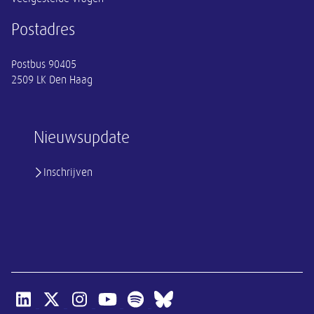
Postadres
Postbus 90405
2509 LK Den Haag
Nieuwsupdate
Inschrijven
Open linkedin van SER
Open x-twitter van SER
Open instagram van SER
Open youtube van SER
Open spotify van SER
Open bluesky van SER