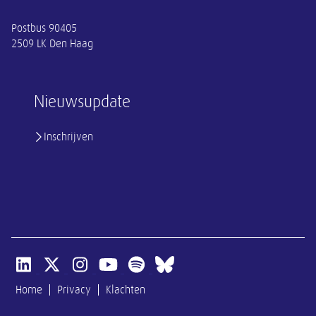
Postbus 90405
2509 LK Den Haag
Nieuwsupdate
Inschrijven
Open linkedin van SER
Open x-twitter van SER
Open instagram van SER
Open youtube van SER
Open spotify van SER
Open bluesky van SER
Home
Privacy
Klachten