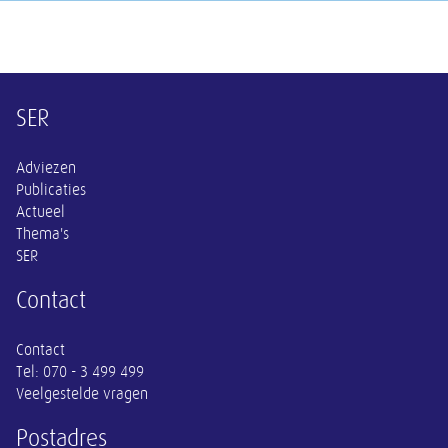
Overige informatie
SER
Adviezen
Publicaties
Actueel
Thema's
SER
Contact
Contact
Tel:
070 - 3 499 499
Veelgestelde vragen
Postadres