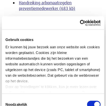
Handreiking arbomaatregelen
preventiemedewerker (683 kb)
Gebruik cookies
Er kunnen bij jouw bezoek aan onze website ook cookies
worden geplaatst. Cookies zijn kleine
informatiebestandjes die bij het bezoeken van een
website automatisch kunnen worden opgeslagen of
uitgelezen op het device (zoals PC, tablet of smartphone)
van de websitebezoeker. Dat gebeurt via de webbrowser
op het device.
Thema Preventiemedewerker
Door op ‘Instellingen’ te klikken, kun je meer lezen over
onze cookies en jouw voorkeuren aanpassen. Door op
’Akkoord’ te klikken, ga je akkoord met het gebruik van
Toestemmingsselectie
alle cookies zoals omschreven in onze cookieverklaring
Noodzakelijk