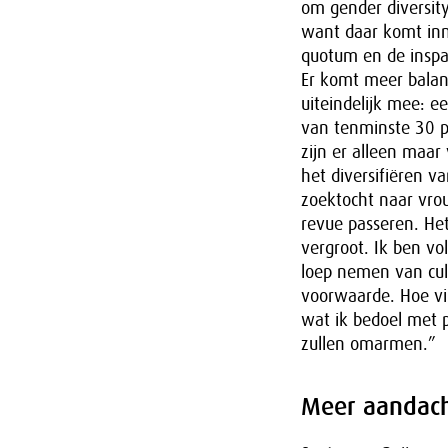
om gender diversity
want daar komt inn
quotum en de inspa
Er komt meer balan
uiteindelijk mee: 
van tenminste 30 pr
zijn er alleen maar
het diversifiëren v
zoektocht naar vro
revue passeren. He
vergroot. Ik ben vo
loep nemen van cult
voorwaarde. Hoe vi
wat ik bedoel met p
zullen omarmen.”
Meer aandach