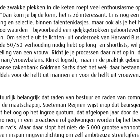
 de zwakke plekken in die keten roept veel enthousiasme op
Dan kom je bij de kern, het is zó interessant. Er is nog een
ing en selectie, binnen talentenklasjes, maar ook als je het 
oorwaarden – bijvoorbeeld een gelijkgetrokken geboorteverl
 Om selectie uit te lichten: uit onderzoek van Harvard Bus
arde 50/50-verhouding nodig hebt op long- en shortlists, wil 
ling van een vrouw. Richt je je processen daar niet op in, d
an/vrouwbalans. Klinkt logisch, maar in de praktijk gebeur
anse zakenbank Goldman Sachs doet het wél: daar bestaan
ddels voor de helft uit mannen en voor de helft uit vrouwen
tuurlijk belangrijk dat raden van bestuur en raden van comm
n de maatschappij. Soeteman-Reijnen wijst erop dat beursg
het oog op het ingroeiquotum, dat afgelopen jaar door d
men, in een proactieve rol gedwongen worden bij het bew
hun rvc’s. Maar daar stopt het niet: de 5.000 grootse vennoo
n inspanningsverplichting om zelf ambitieuze streefcijfers 