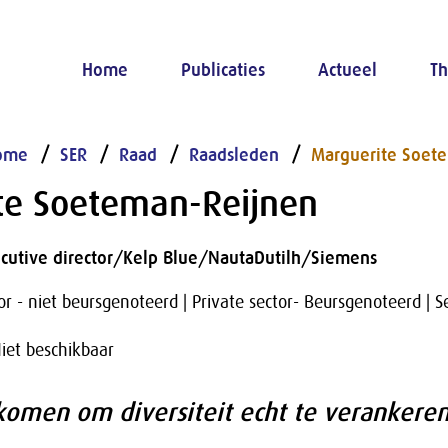
Home
Publicaties
Actueel
Th
ome
SER
Raad
Raadsleden
Marguerite Soet
te Soeteman-Reijnen
cutive director/Kelp Blue/NautaDutilh/Siemens
or - niet beursgenoteerd | Private sector- Beursgenoteerd | S
iet beschikbaar
ekomen om diversiteit echt te verankeren