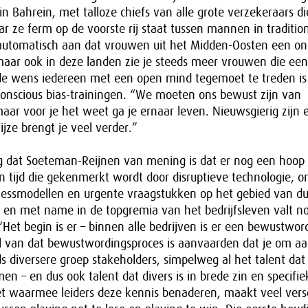
n Bahrein, met talloze chiefs van alle grote verzekeraars die
ar ze ferm op de voorste rij staat tussen mannen in tradition
utomatisch aan dat vrouwen uit het Midden-Oosten een on
maar ook in deze landen zie je steeds meer vrouwen die een
 de wens iedereen met een open mind tegemoet te treden is
conscious bias-trainingen. “We moeten ons bewust zijn van
aar voor je het weet ga je ernaar leven. Nieuwsgierig zijn
ijze brengt je veel verder.”
 dat Soeteman-Reijnen van mening is dat er nog een hoop
en tijd die gekenmerkt wordt door disruptieve technologie, 
essmodellen en urgente vraagstukken op het gebied van d
s en met name in de topgremia van het bedrijfsleven valt n
Het begin is er – binnen alle bedrijven is er een bewustwor
 van dat bewustwordingsproces is aanvaarden dat je om aa
eds diversere groep stakeholders, simpelweg al het talent dat
 – en dus ook talent dat divers is in brede zin en specifie
 waarmee leiders deze kennis benaderen, maakt veel versch