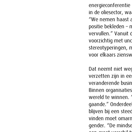
energieconferentie i
in de oliesector, wa
“We nemen haast a
positie bekleden – 
vervullen.” Vanuit
voorzichtig met un
stereotyperingen, m
voor elkaars ziensw
Dat neemt niet weg
verzetten zijn in e
veranderende busin
Binnen organisatie
wereld te winnen. “
gaande.” Onderdeel
blijven bij een ste
vinden moet omarmen
gender. “De mindset