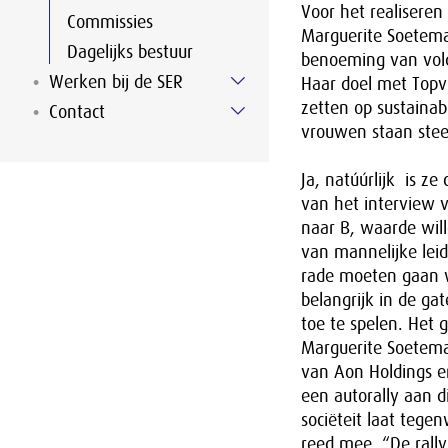
Voor het realisere
Commissies
Marguerite Soetema
Dagelijks bestuur
benoeming van vold
Werken bij de SER
Haar doel met Topv
zetten op sustaina
Contact
vrouwen staan steed
Ja, natúúrlijk is z
van het interview v
naar B, waarde will
van mannelijke leide
rade moeten gaan w
belangrijk in de ga
toe te spelen. Het 
Marguerite Soeteman
van Aon Holdings en
een autorally aan d
sociëteit laat teg
reed mee. “De rall