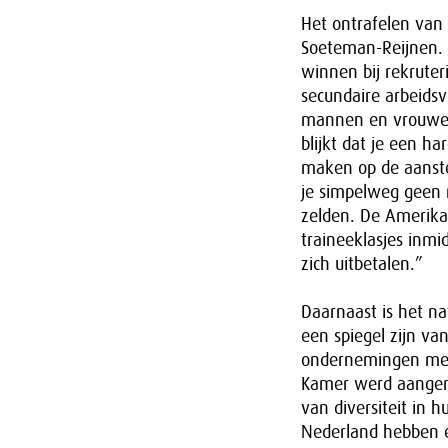
Het ontrafelen van
Soeteman-Reijnen. “
winnen bij rekruter
secundaire arbeidsv
mannen en vrouwen.
blijkt dat je een h
maken op de aanstel
je simpelweg geen m
zelden. De Amerika
traineeklasjes inmi
zich uitbetalen.”
Daarnaast is het na
een spiegel zijn va
ondernemingen met 
Kamer werd aangeno
van diversiteit in 
Nederland hebben ee