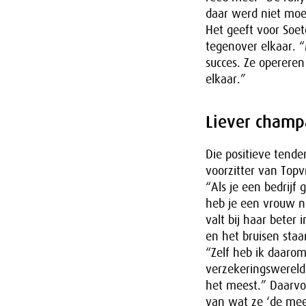
daar werd niet moe
Het geeft voor Soe
tegenover elkaar. 
succes. Ze opereren
elkaar.”
Liever cham
Die positieve tend
voorzitter van Topv
“Als je een bedrijf
heb je een vrouw no
valt bij haar beter
en het bruisen staa
“Zelf heb ik daarom
verzekeringswereld 
het meest.” Daarvoo
van wat ze ‘de mees