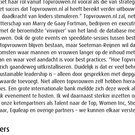
et haar rol vanuit Topvrouwen.nl vooral als die van strateg
het succes dat Topvrouwen.nl al heeft bereikt verder uitbou
daadkracht van leiders stimuleren.” Topvrouwen.nl zal, net
itterschap van Marry de Gaay Fortman, bedrijven en executi
 met de beroemdste ‘visvijver’ van het land: de database m
uwen. Ook de grote events en speeddate-sessies tussen best
 topvrouwen blijven bestaan, maar Soeteman-Reijnen wil d
komsten waar mannen en vrouwen langer op de inhoud met 
n en waar veel aandacht is voor best practices. “Hoe Topv
ich gaandeweg uitkristalliseren. Duidelijk is dat er veel beh
ustainable leadership is – alleen door gesprekken met diep
 waarde toevoegt. Niet alleen topvrouwen zelf hebben hier
ies. Een grote internationale bank meldde zich deze week a
k evenement te hosten. Ik wil daarnaast sterker inzetten o
nze ketenpartners als Talent naar de Top, Women Inc, Sti
ar, Equileap en overige partners – we kunnen elkaar verst
ers