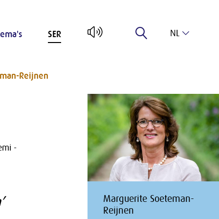
NL
ema's
SER
EN
eman-Reijnen
emi -
Marguerite Soeteman-
’
Reijnen