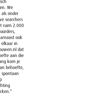
isch
wen. We
 als onder
ve searchers
et ruim 2.000
uurders,
aarnaast ook
elkaar in
rouwen.nl dat
oefte aan die
gang kom je
aan behoefte,
l spontaan
p
chting
erken.”