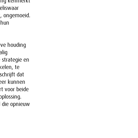
ding kenmerkt
eliswaar
ur, ongemoeid.
 hun
eve houding
alig
 strategie en
kelen, te
hrijft dat
meer kunnen
t voor beide
oplossing.
d die opnieuw