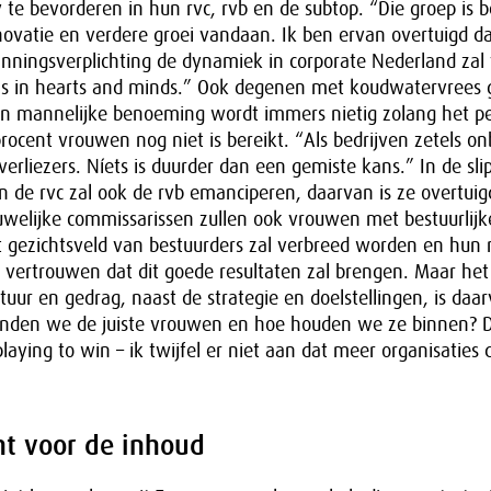
 te bevorderen in hun rvc, rvb en de subtop. “Die groep is be
ovatie en verdere groei vandaan. Ik ben ervan overtuigd da
nningsverplichting de dynamiek in corporate Nederland zal
s in hearts and minds.” Ook degenen met koudwatervrees
een mannelijke benoeming wordt immers nietig zolang het p
ocent vrouwen nog niet is bereikt. “Als bedrijven zetels on
 verliezers. Níets is duurder dan een gemiste kans.” In de sl
an de rvc zal ook de rvb emanciperen, daarvan is ze overtuigd
uwelijke commissarissen zullen ook vrouwen met bestuurlijk
t gezichtsveld van bestuurders zal verbreed worden en hun
l vertrouwen dat dit goede resultaten zal brengen. Maar he
uur en gedrag, naast de strategie en doelstellingen, is daar
nden we de juiste vrouwen en hoe houden we ze binnen? Da
laying to win – ik twijfel er niet aan dat meer organisaties
t voor de inhoud