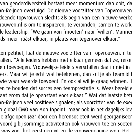
n van genderdiversiteit bestaat meer momentum dan ooit, da
n-Reijnen overtuigd. De nieuwe voorzitter van Topvrouwen.
oende topvrouwen slechts als begin van een nieuwe werkel
rouwen.nl is om te inspireren, te verbinden, samen te werk
ble leadership. “We gaan van ‘moeten’ naar ‘willen’. Manne
s meer náást elkaar, in plaats van tegenover elkaar.”
e competitief, laat de nieuwe voorzitter van Topvrouwen.nl t
allen. “Alle leiders hebben met elkaar gemeen dat ze, reiz
en toevoegen. Vrouwelijke leiders verschillen daarin niet in
rs. Maar wil je echt wat betekenen, dan zul je als teamlid bi
ie waar waarde toevoegt. En ook al wil je graag winnen, h
ten te houden dat succes een teamprestatie is. Wees bereid e
gaat erom dat je openstaat voor elkaar.” Wat dat laatste bet
-Reijnen veel positieve signalen; als voorzitter van de exe
 global CMO van Aon Inpoint, maar ook in het dagelijks lev
ie afgelopen jaar door een herensociëteit werd georganiseer
enwoordig bij sommige activiteiten ook vrouwen toe en Soet
y was voor het eerst gemixt en de vrouwenequipe won. Het