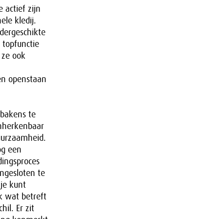
 actief zijn
ele kledij.
dergeschikte
 topfunctie
 ze ook
 en openstaan
 bakens te
onherkenbaar
uurzaamheid.
og een
dingsproces
ngesloten te
 je kunt
k wat betreft
il. Er zit