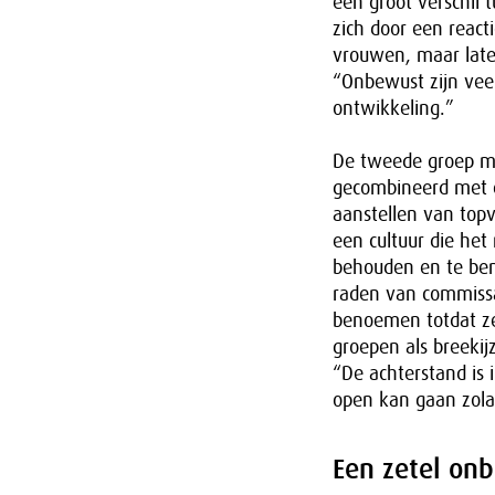
een groot verschil 
zich door een reac
vrouwen, maar laten
“Onbewust zijn veel
ontwikkeling.”
De tweede groep ma
gecombineerd met e
aanstellen van topv
een cultuur die het
behouden en te ben
raden van commissa
benoemen totdat ze
groepen als breekij
“De achterstand is 
open kan gaan zolan
Een zetel onb