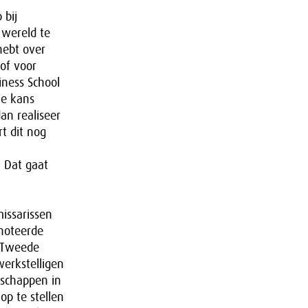
 bij
 wereld te
hebt over
of voor
iness School
je kans
an realiseer
t dit nog
. Dat gaat
issarissen
enoteerde
e Tweede
erkstelligen
tschappen in
op te stellen