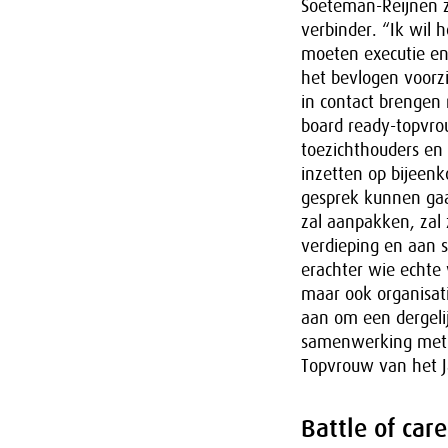
Soeteman-Reijnen zi
verbinder. “Ik wil 
moeten executie en 
het bevlogen voorz
in contact brengen
board ready-topvro
toezichthouders en
inzetten op bijeen
gesprek kunnen gaa
zal aanpakken, zal z
verdieping en aan s
erachter wie echte
maar ook organisat
aan om een dergelij
samenwerking met o
Topvrouw van het Ja
Battle of care