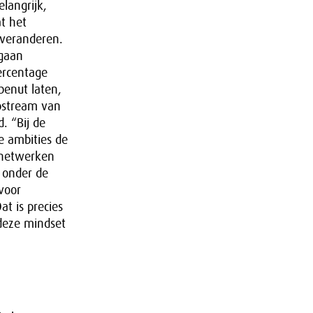
langrijk,
t het
 veranderen.
 gaan
ercentage
benut laten,
ipstream van
. “Bij de
e ambities de
 netwerken
t onder de
voor
t is precies
 deze mindset