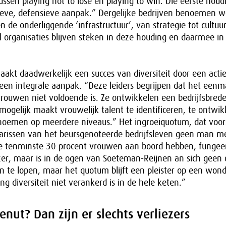
tussen playing not to lose en playing to win. Die eerste hou
tieve, defensieve aanpak.” Dergelijke bedrijven benoemen w
 de onderliggende ‘infrastructuur’, van strategie tot cultu
 organisaties blijven steken in deze houding en daarmee in
akt daadwerkelijk een succes van diversiteit door een acti
en integrale aanpak. “Deze leiders begrijpen dat het eenm
rouwen niet voldoende is. Ze ontwikkelen een bedrijfsbrede
 mogelijk maakt vrouwelijk talent te identificeren, te ontwik
oemen op meerdere niveaus.” Het ingroeiquotum, dat voorsc
rissen van het beursgenoteerde bedrijfsleven geen man 
 tenminste 30 procent vrouwen aan boord hebben, fungeer
zer, maar is in de ogen van Soeteman-Reijnen an sich geen 
in te lopen, maar het quotum blijft een pleister op een won
g diversiteit niet verankerd is in de hele keten.”
enut? Dan zijn er slechts verliezers