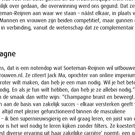
ilijk over gedaan, die overwinning werd ons gegund. Dat ze
teman-Reijnen aan waar we staan – náást elkaar, in plaats 
“Mannen en vrouwen zijn beiden competitief, maar gunnen 
 in verbinding, vanuit de wetenschap dat ze complementair 
pagne
ens, dat is een notendop wat Soeteman-Reijnen wil uitbouwe
rouwen.nl. Ze citeert Jack Ma, oprichter van online imperiu
 groter wilt maken, dan heb je een man nodig. Wil je het bet
dig. En als je fun wilt hebben, dan heb je ze allebei nodi
 in de smaak dan witte wijn: “Champagne bruist en beweegt.
n aan de basis van zakelijk succes – elkaar versterken geeft 
 altijd met plezier gefunctioneerd binnen de masculiene
– ik ben supernieuwsgierig en wil graag leren, en juist van e
r is het wel nodig te leren kijken zonder filters. Ze koester
t diverse ervaring uit haar zakelijke carrière’ noemt: een g