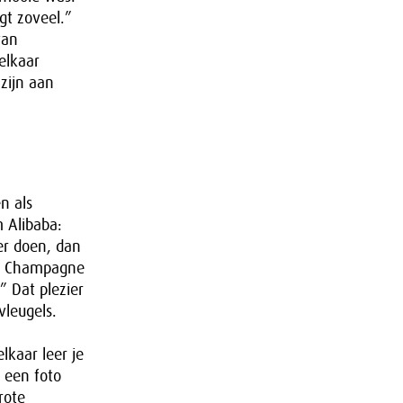
gt zoveel.”
van
elkaar
zijn aan
n als
m Alibaba:
er doen, dan
g.” Champagne
” Dat plezier
vleugels.
lkaar leer je
t een foto
rote