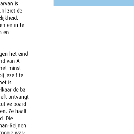
arvan is
nl ziet de
ijkheid.
en en in te
n en
egen het eind
end van A
 het minst
j jezelf te
et is
lkaar de bal
reft ontvangt
cutive board
en. Ze haalt
d. Die
eman-Reijnen
 mooie was: