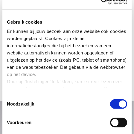
Potentials en docent voor boardroom college bij
CRMLink. Margriet is tot oktober 2020 betrokken bij
Univé, daarna gaat zij met pensioen en verricht
Gebruik cookies
bestuurlijke, toezichthoudende en coaching
Er kunnen bij jouw bezoek aan onze website ook cookies
werkzaamheden voor mijn eigen management BV.
worden geplaatst. Cookies zijn kleine
informatiebestandjes die bij het bezoeken van een
website automatisch kunnen worden opgeslagen of
uitgelezen op het device (zoals PC, tablet of smartphone)
Terug naar overzicht
van de websitebezoeker. Dat gebeurt via de webbrowser
op het device.
Door op ‘Instellingen’ te klikken, kun je meer lezen over
onze cookies en jouw voorkeuren aanpassen. Door op
’Akkoord’ te klikken, ga je akkoord met het gebruik van
Toestemmingsselectie
alle cookies zoals omschreven in onze cookieverklaring
Noodzakelijk
in deze cookiebanner. Door op ‘Alleen noodzakelijke
cookies’ te klikken, plaatst onze website alleen
Voorkeuren
noodzakelijke cookies.
Hoe wij met jouw persoonsgegevens omgaan, kun je