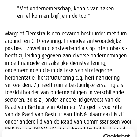
"Met ondernemerschap, kennis van zaken
en lef kom en blijf je in de top."
Margriet Tiemstra is een ervaren bestuurder met turn
around- en CEO-ervaring. In eindverantwoordelijke
posities – zowel in dienstverband als op interimbasis -
heeft zij leiding gegeven aan diverse ondernemingen
in de financiële en zakelijke dienstverlening,
ondernemingen die in de fase van strategische
heroriëntatie, herstructurering c.q. herfinanciering
verkeerden. Zij heeft ruime bestuurlijke ervaring als
toezichthouder van ondernemingen in verschillende
sectoren, zo is zij onder andere lid geweest van de
Raad van Bestuur van Achmea. Margiet is voorzitter
van de Raad van Bestuur van Univé, daarnaast is zij
onder andere lid van de Raad van Commissarissen voor
BNP Paribas OBAM NV. Zij is docent bij het Nationaal
Register te Den Haag voor de Leergang Board