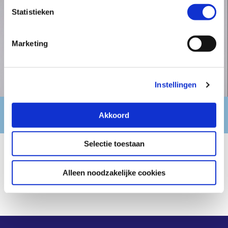
lezen in onze
privacyverklaring
.
Statistieken
Marketing
Instellingen
Margriet Tiemstra
Akkoord
Selectie toestaan
Link verzoek maken
Alleen noodzakelijke cookies