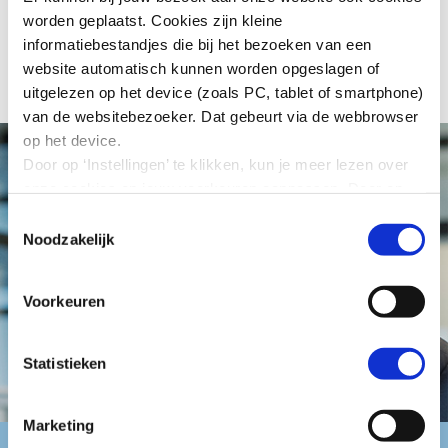
Terug naar overzicht
worden geplaatst. Cookies zijn kleine
informatiebestandjes die bij het bezoeken van een
website automatisch kunnen worden opgeslagen of
uitgelezen op het device (zoals PC, tablet of smartphone)
van de websitebezoeker. Dat gebeurt via de webbrowser
op het device.
Door op ‘Instellingen’ te klikken, kun je meer lezen over
onze cookies en jouw voorkeuren aanpassen. Door op
’Akkoord’ te klikken, ga je akkoord met het gebruik van
Toestemmingsselectie
alle cookies zoals omschreven in onze cookieverklaring
Noodzakelijk
in deze cookiebanner. Door op ‘Alleen noodzakelijke
cookies’ te klikken, plaatst onze website alleen
Voorkeuren
noodzakelijke cookies.
Hoe wij met jouw persoonsgegevens omgaan, kun je
lezen in onze
privacyverklaring
.
Statistieken
Marketing