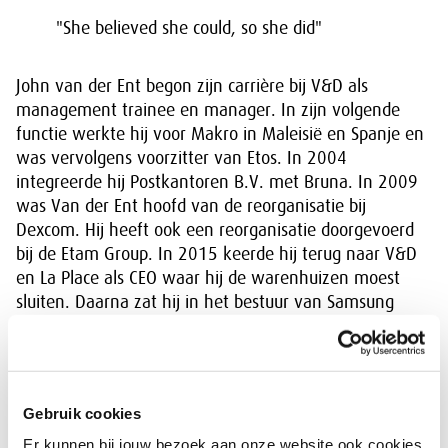
"She believed she could, so she did"
John van der Ent begon zijn carrière bij V&D als
management trainee en manager. In zijn volgende
functie werkte hij voor Makro in Maleisië en Spanje en
was vervolgens voorzitter van Etos. In 2004
integreerde hij Postkantoren B.V. met Bruna. In 2009
was Van der Ent hoofd van de reorganisatie bij
Dexcom. Hij heeft ook een reorganisatie doorgevoerd
bij de Etam Group. In 2015 keerde hij terug naar V&D
en La Place als CEO waar hij de warenhuizen moest
sluiten. Daarna zat hij in het bestuur van Samsung
Digital. Vanaf januari 2018 is hij CEO bij SPAR Holding,
met meer dan 550 SPAR-winkels in Nederland.
Gebruik cookies
Er kunnen bij jouw bezoek aan onze website ook cookies