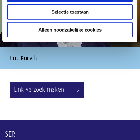
Selectie toestaan
Alleen noodzakelijke cookies
Eric Kuisch
Link verzoek maken
Overige informatie
SER