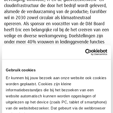
cloudinfrastructuur die door het bedrijf wordt geleverd,
alsmede de verduurzaming van de productie; Eurofiber
wil in 2030 zowel circulair als klimaatneutraal
opereren. Als sponsor en voorzitter van de D&I Board
heeft Eric een belangrijke rol bij de het creëren van een
veilige en diverse werkomgeving; Doelstellingen zijn
onder meer 40% vrouwen in leidinggevende functies
in 2028 (2023: 22%). In aanvulling op zijn functie
binnen Eurofiber, is Eric maatschappelijk onder meer
actief als lid van de adviesraad van Rightbrains, een
initiatief ter bevordering van genderdiversiteit in de
Gebruik cookies
ICT-sector. Daarnaast is hij voorzitter van de Raad van
Er kunnen bij jouw bezoek aan onze website ook cookies
Toezicht van Tearfund, een christelijke
worden geplaatst. Cookies zijn kleine
ontwikkelingsorganisatie die armoede in meer dan 50
informatiebestandjes die bij het bezoeken van een
landen bestrijdt, en is hij lid van de Adviesraden van de
website automatisch kunnen worden opgeslagen of
Universiteit van Amsterdam (faculteit Economie en
uitgelezen op het device (zoals PC, tablet of smartphone)
Bedrijfskunde) en HR-adviesbureau Ribbonwood. In
van de websitebezoeker. Dat gebeurt via de webbrowser
2020 publiceerde Eric het boek ‘Paradijsvogels’, waarin