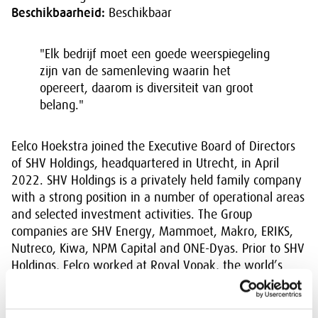
Beschikbaarheid:
Beschikbaar
"Elk bedrijf moet een goede weerspiegeling
zijn van de samenleving waarin het
opereert, daarom is diversiteit van groot
belang."
Eelco Hoekstra joined the Executive Board of Directors
of SHV Holdings, headquartered in Utrecht, in April
2022. SHV Holdings is a privately held family company
with a strong position in a number of operational areas
and selected investment activities. The Group
companies are SHV Energy, Mammoet, Makro, ERIKS,
Nutreco, Kiwa, NPM Capital and ONE-Dyas. Prior to SHV
Holdings, Eelco worked at Royal Vopak, the world’s
leading independent tank storage company,
headquartered in Rotterdam. He joined in 2003 and
has over twenty years of experience in the