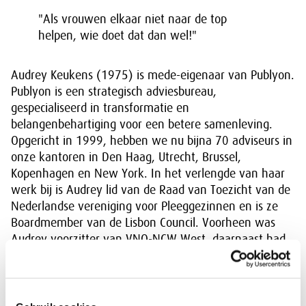
"Als vrouwen elkaar niet naar de top
helpen, wie doet dat dan wel!"
Audrey Keukens (1975) is mede-eigenaar van Publyon.
Publyon is een strategisch adviesbureau,
gespecialiseerd in transformatie en
belangenbehartiging voor een betere samenleving.
Opgericht in 1999, hebben we nu bijna 70 adviseurs in
onze kantoren in Den Haag, Utrecht, Brussel,
Kopenhagen en New York. In het verlengde van haar
werk bij is Audrey lid van de Raad van Toezicht van de
Nederlandse vereniging voor Pleeggezinnen en is ze
Boardmember van de Lisbon Council. Voorheen was
Audrey voorzitter van VNO-NCW West, daarnaast had
ze bestuursfuncties bij onder andere de Stichting
vrienden van het NJO, Aikido Nederland, Stichting
Ballons Boven het Loo en Hockeyclub Hurley.