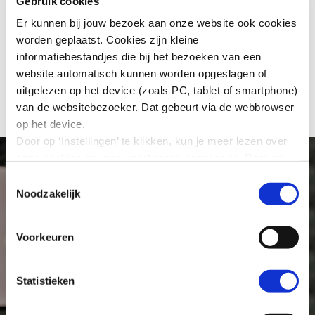
Gebruik cookies
Er kunnen bij jouw bezoek aan onze website ook cookies
worden geplaatst. Cookies zijn kleine
Terug naar overzicht
informatiebestandjes die bij het bezoeken van een
website automatisch kunnen worden opgeslagen of
uitgelezen op het device (zoals PC, tablet of smartphone)
van de websitebezoeker. Dat gebeurt via de webbrowser
op het device.
Door op ‘Instellingen’ te klikken, kun je meer lezen over
onze cookies en jouw voorkeuren aanpassen. Door op
’Akkoord’ te klikken, ga je akkoord met het gebruik van
Toestemmingsselectie
alle cookies zoals omschreven in onze cookieverklaring
Noodzakelijk
in deze cookiebanner. Door op ‘Alleen noodzakelijke
cookies’ te klikken, plaatst onze website alleen
Voorkeuren
noodzakelijke cookies.
Hoe wij met jouw persoonsgegevens omgaan, kun je
lezen in onze
privacyverklaring
.
Statistieken