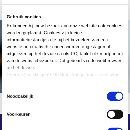
Algemeen beleidsadviseur arbeidsvoorwaarden
Gebruik cookies
Er kunnen bij jouw bezoek aan onze website ook cookies
worden geplaatst. Cookies zijn kleine
informatiebestandjes die bij het bezoeken van een
website automatisch kunnen worden opgeslagen of
uitgelezen op het device (zoals PC, tablet of smartphone)
van de websitebezoeker. Dat gebeurt via de webbrowser
op het device.
Door op ‘Instellingen’ te klikken, kun je meer lezen over
onze cookies en jouw voorkeuren aanpassen. Door op
’Akkoord’ te klikken, ga je akkoord met het gebruik van
© Christiaan Krouwels
Toestemmingsselectie
alle cookies zoals omschreven in onze cookieverklaring
Noodzakelijk
in deze cookiebanner. Door op ‘Alleen noodzakelijke
cookies’ te klikken, plaatst onze website alleen
Voorkeuren
noodzakelijke cookies.
Hoe wij met jouw persoonsgegevens omgaan, kun je
Overige informatie
SER