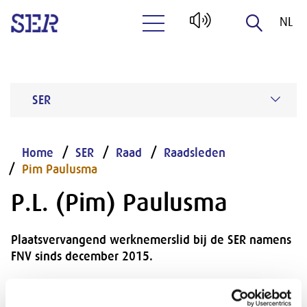
NL
Naar hoofdinhoud
EN
SER
Home
SER
Raad
Raadsleden
Pim Paulusma
P.L. (Pim) Paulusma
Plaatsvervangend werknemerslid bij de SER namens
FNV sinds december 2015.
Functie: