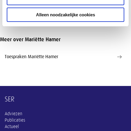
jaren mee bezig is geweest.
Alleen noodzakelijke cookies
Meer over Mariëtte Hamer
Toespraken Mariëtte Hamer
Overige informatie
SER
Adviezen
Publicaties
Actueel