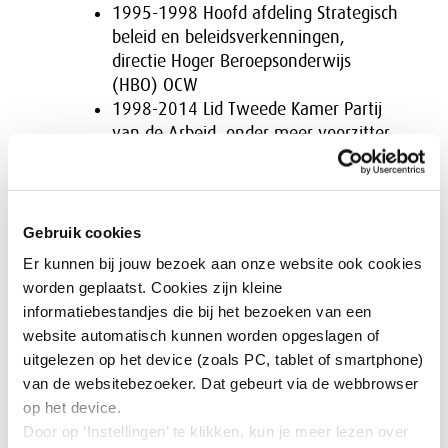
1995-1998 Hoofd afdeling Strategisch
beleid en beleidsverkenningen,
directie Hoger Beroepsonderwijs
(HBO) OCW
1998-2014 Lid Tweede Kamer Partij
van de Arbeid, onder meer voorzitter
Vaste Kamercommissies Economische
Zaken, Landbouw en Innovatie, en
Sociale Zaken en Werkgelegendheid,
lid Presidium en ondervoorzitter
Gebruik cookies
Tweede Kamer en fractievoorzitter
Er kunnen bij jouw bezoek aan onze website ook cookies
van de PvdA
worden geplaatst. Cookies zijn kleine
2014-2022 Voorzitter en kroonlid
informatiebestandjes die bij het bezoeken van een
Sociaal-Economische Raad
website automatisch kunnen worden opgeslagen of
uitgelezen op het device (zoals PC, tablet of smartphone)
Awards
van de websitebezoeker. Dat gebeurt via de webbrowser
op het device.
Door op ‘Instellingen’ te klikken, kun je meer lezen over
Joke Smit-prijs en Opzij Top 100: meest