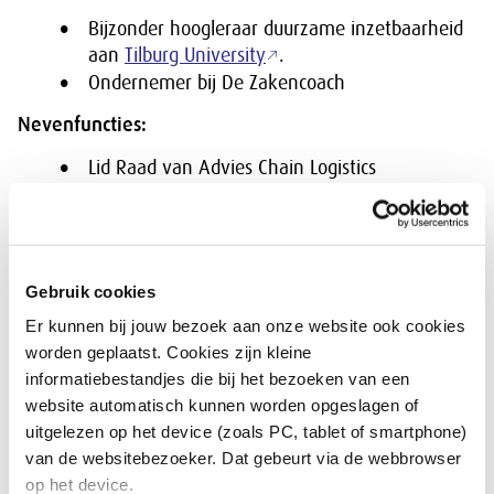
Bijzonder hoogleraar duurzame inzetbaarheid
aan
Tilburg University
.
Ondernemer bij De Zakencoach
Nevenfuncties:
Lid Raad van Advies Chain Logistics
Lid Raad van Advies iPM Partners
Lid Centrale Raad Kamer van Koophandel
Lid van:
Gebruik cookies
Domeincommissie Toekomstig
Er kunnen bij jouw bezoek aan onze website ook cookies
verdienvermogen
worden geplaatst. Cookies zijn kleine
Adviescommissie Energietransitie gebouwde
informatiebestandjes die bij het bezoeken van een
omgeving
website automatisch kunnen worden opgeslagen of
Adviescommissie Toekomstperspectief
uitgelezen op het device (zoals PC, tablet of smartphone)
landbouw
van de websitebezoeker. Dat gebeurt via de webbrowser
Adviescommissie Mantelzorg en werk
op het device.