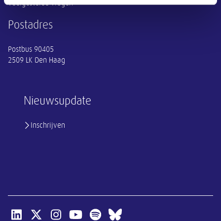
Veelgestelde vragen
Postadres
Postbus 90405
2509 LK Den Haag
Nieuwsupdate
Inschrijven
Open linkedin van SER
Open x-twitter van SER
Open instagram van SER
Open youtube van SER
Open spotify van SER
Open bluesky van SER