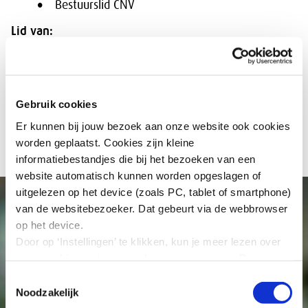
Bestuurslid CNV
Lid van:
Domeincommissie Toekomstig
verdienvermogen
Uitvoeringscommissie Europa
Gebruik cookies
Uitvoeringscommissie Leven lang ontwikkelen
(LLO)
Er kunnen bij jouw bezoek aan onze website ook cookies
worden geplaatst. Cookies zijn kleine
informatiebestandjes die bij het bezoeken van een
website automatisch kunnen worden opgeslagen of
uitgelezen op het device (zoals PC, tablet of smartphone)
van de websitebezoeker. Dat gebeurt via de webbrowser
op het device.
Door op ‘Instellingen’ te klikken, kun je meer lezen over
onze cookies en jouw voorkeuren aanpassen. Door op
’Akkoord’ te klikken, ga je akkoord met het gebruik van
Toestemmingsselectie
alle cookies zoals omschreven in onze cookieverklaring
Noodzakelijk
in deze cookiebanner. Door op ‘Alleen noodzakelijke