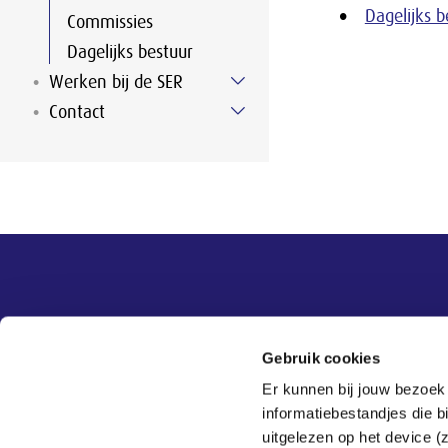
Dagelijks b
Commissies
Dagelijks bestuur
Werken bij de SER
Contact
Overige informatie
SER
Contact
Gebruik cookies
Adviezen
Contact
Er kunnen bij jouw bezoek
Publicaties
Tel:
070 - 3 499 499
informatiebestandjes die 
Actueel
Veelgestelde vragen
uitgelezen op het device (