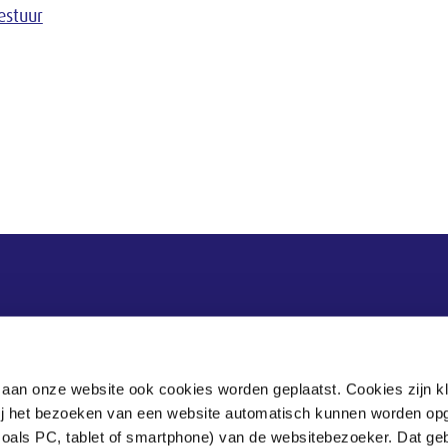
estuur
Postadres
Postbus 90405
 aan onze website ook cookies worden geplaatst. Cookies zijn k
2509 LK Den Haag
bij het bezoeken van een website automatisch kunnen worden op
zoals PC, tablet of smartphone) van de websitebezoeker. Dat geb