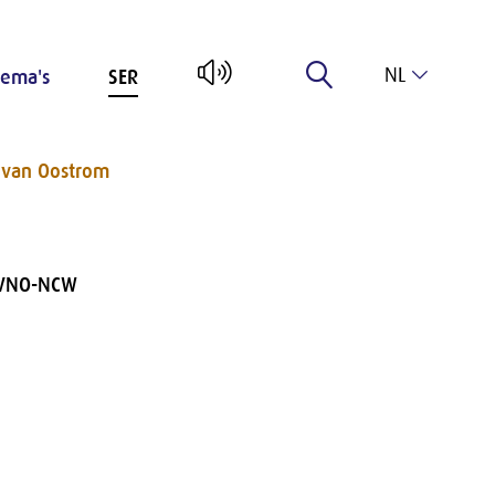
NL
ema's
SER
EN
van Oostrom
s VNO-NCW