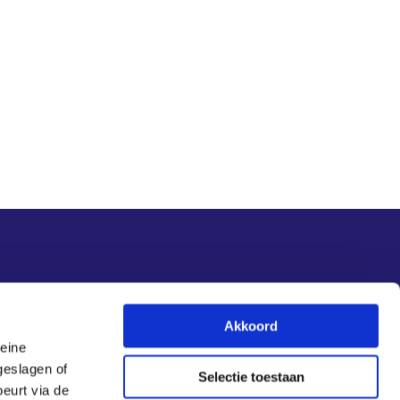
Nieuwsupdate
Akkoord
leine
Inschrijven
geslagen of
Selectie toestaan
eurt via de