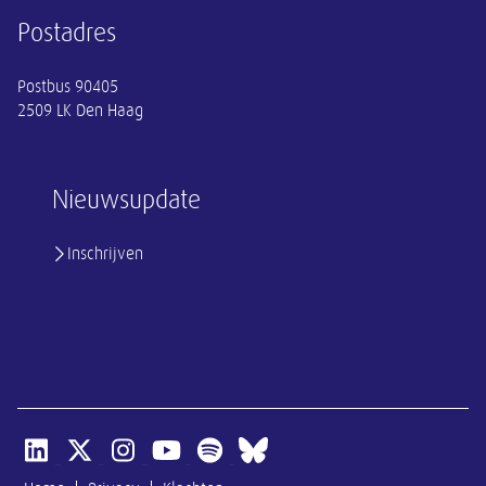
Postadres
Postbus 90405
2509 LK Den Haag
Nieuwsupdate
Inschrijven
Open linkedin van SER
Open x-twitter van SER
Open instagram van SER
Open youtube van SER
Open spotify van SER
Open bluesky van SER