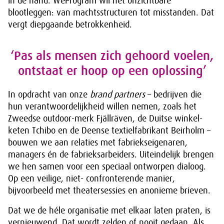
in de hand. WeProgram wil het onzichtbare
blootleggen: van machtsstructuren tot misstanden. Dat
vergt diepgaande betrokkenheid.
‘Pas als mensen zich gehoord voelen,
ontstaat er hoop op een oplossing’
In opdracht van onze
brand partners
– bedrijven die
hun verantwoordelijkheid willen nemen, zoals het
Zweedse outdoor-merk Fjällräven, de Duitse winkel-
keten Tchibo en de Deense textielfabrikant Beirholm –
bouwen we aan relaties met fabriekseigenaren,
managers én de fabrieksarbeiders. Uiteindelijk brengen
we hen samen voor een speciaal ontworpen dialoog.
Op een veilige, niet- confronterende manier,
bijvoorbeeld met theatersessies en anonieme brieven.
Dat we de héle organisatie met elkaar laten praten, is
vernieuwend. Dat wordt zelden of nooit gedaan. Als