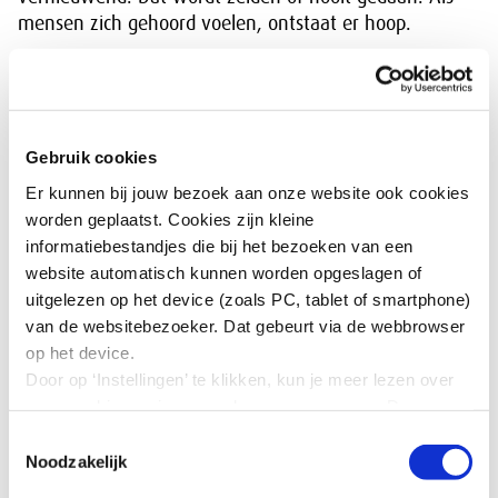
mensen zich gehoord voelen, ontstaat er hoop.
Betekenisvol innovatief
ondernemen: het nieuwe normaal |
18-06-2024
Gebruik cookies
Zicht op betekenisvol innovatief
Er kunnen bij jouw bezoek aan onze website ook cookies
ondernemen | juni 2024 #2
worden geplaatst. Cookies zijn kleine
Podcastaflevering 8: Betekenisvolle
informatiebestandjes die bij het bezoeken van een
dialoog | 29-04-2024
website automatisch kunnen worden opgeslagen of
Betekenisvolle dialoog met
uitgelezen op het device (zoals PC, tablet of smartphone)
stakeholders | 29-06-2023
van de websitebezoeker. Dat gebeurt via de webbrowser
op het device.
Door op ‘Instellingen’ te klikken, kun je meer lezen over
Soms zijn oplossingen behapbaar, zoals bij het
onze cookies en jouw voorkeuren aanpassen. Door op
management van de Indiase kledingfabriek dat vergat
’Akkoord’ te klikken, ga je akkoord met het gebruik van
Toestemmingsselectie
arbeiders voor te lichten over handelen bij brand. Soms
alle cookies zoals omschreven in onze cookieverklaring
Noodzakelijk
is het complexer – bij seksueel geweld, bijvoorbeeld. De
in deze cookiebanner. Door op ‘Alleen noodzakelijke
looproute in de Bengaalse fabriek wordt veiliger, maar