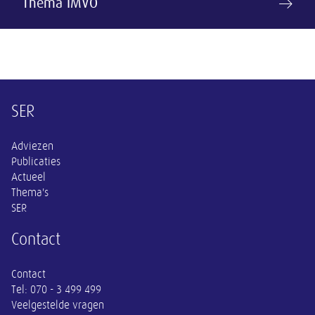
Thema IMVO
Overige informatie
SER
Adviezen
Publicaties
Actueel
Thema's
SER
Contact
Contact
Tel:
070 - 3 499 499
Veelgestelde vragen