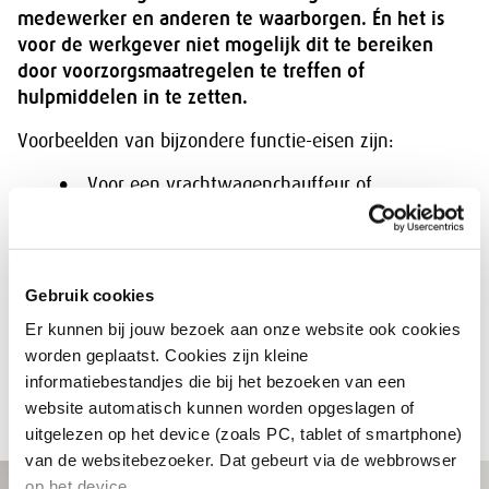
medewerker en anderen te waarborgen. Én het is
voor de werkgever niet mogelijk dit te bereiken
door voorzorgsmaatregelen te treffen of
hulpmiddelen in te zetten.
Voorbeelden van bijzondere functie-eisen zijn:
Voor een vrachtwagenchauffeur of
touringcarchauffeur: enkele uren achtereen
alert blijven.
Voor een horecamedewerker: meer dan zes
uur per dag lopen.
Gebruik cookies
Voor medewerkers groenvoorziening of
Er kunnen bij jouw bezoek aan onze website ook cookies
medewerkers in de bouw: meer dan één uur
worden geplaatst. Cookies zijn kleine
per dag werken met trillend handgereedschap,
informatiebestandjes die bij het bezoeken van een
zoals een motorzaag.
website automatisch kunnen worden opgeslagen of
uitgelezen op het device (zoals PC, tablet of smartphone)
van de websitebezoeker. Dat gebeurt via de webbrowser
op het device.