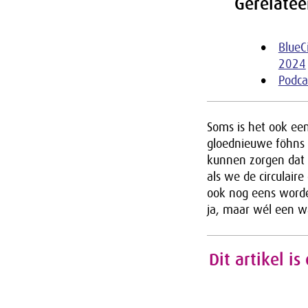
Gerelatee
BlueC
2024
Podca
Soms is het ook een
gloednieuwe föhns o
kunnen zorgen dat 
als we de circulair
ook nog eens worde
ja, maar wél een wa
Dit artikel 