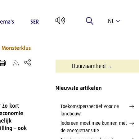
NL
ema's
SER
EN
Monsterklus
Duurzaamheid →
Nieuwste artikelen
 Zo kort
Toekomstperspectief voor de
e economie
landbouw
elijk
Iedereen moet mee kunnen met
lling – ook
de energietransitie