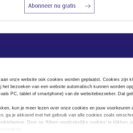
Abonneer nu gratis
Postadres
Postbus 90405
 aan onze website ook cookies worden geplaatst. Cookies zijn k
2509 LK Den Haag
bij het bezoeken van een website automatisch kunnen worden op
zoals PC, tablet of smartphone) van de websitebezoeker. Dat geb
.
klikken, kun je meer lezen over onze cookies en jouw voorkeuren
en, ga je akkoord met het gebruik van alle cookies zoals omschr
ookiebanner. Door op ‘Alleen noodzakelijke cookies’ te klikken, p
jke cookies.