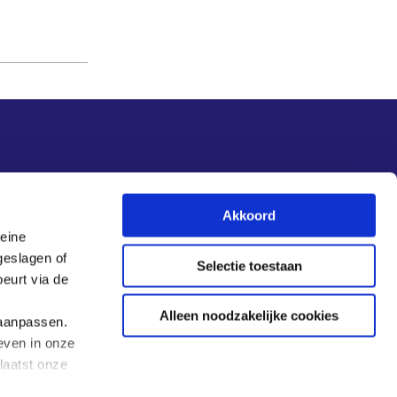
Nieuwsupdate
Akkoord
leine
Inschrijven
geslagen of
Selectie toestaan
eurt via de
Alleen noodzakelijke cookies
 aanpassen.
even in onze
laatst onze