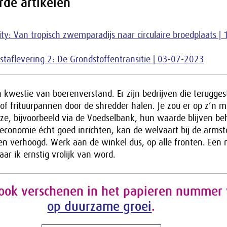
rde artikelen
ity: Van tropisch zwemparadijs naar circulaire broedplaats |
staflevering 2: De Grondstoffentransitie | 03-07-2023
 kwestie van boerenverstand. Er zijn bedrijven die terugges
f frituurpannen door de shredder halen. Je zou er op z’n m
ze, bijvoorbeeld via de Voedselbank, hun waarde blijven b
e economie écht goed inrichten, kan de welvaart bij de arms
n verhoogd. Werk aan de winkel dus, op alle fronten. Een 
ar ik ernstig vrolijk van word.
is ook verschenen in het papieren nummer
op duurzame groei
.