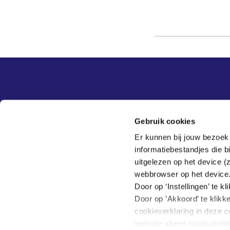
Overige informatie
SER
Contact
Gebruik cookies
Adviezen
Contact
Er kunnen bij jouw bezoek
Publicaties
Tel:
070 - 3 499 499
informatiebestandjes die 
Actueel
Veelgestelde vragen
uitgelezen op het device (
Thema's
webbrowser op het device
SER
Door op ‘Instellingen’ te 
Door op ’Akkoord’ te klikk
cookieverklaring in deze c
website alleen noodzakeli