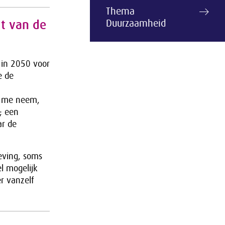
Thema
it van de
Duurzaamheid
 in 2050 voor
e de
p me neem,
; een
ar de
eving, soms
l mogelijk
r vanzelf