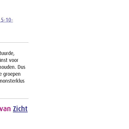
 15-10-
tuurde,
inst voor
ehouden. Dus
te groepen
monsterklus
 van
Zicht