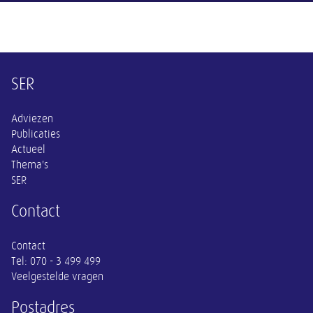
Overige informatie
SER
Adviezen
Publicaties
Actueel
Thema's
SER
Contact
Contact
Tel:
070 - 3 499 499
Veelgestelde vragen
Postadres