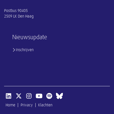
Postbus 90405
2509 LK Den Haag
Nieuwsupdate
Inschrijven
Open linkedin van SER
Open x-twitter van SER
Open instagram van SER
Open youtube van SER
Open spotify van SER
Open bluesky van SER
Home
Privacy
Klachten