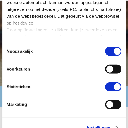
website automatisch kunnen worden opgeslagen of
uitgelezen op het device (zoals PC, tablet of smartphone)
van de websitebezoeker. Dat gebeurt via de webbrowser
op het device.
Door op ‘Instellingen’ te klikken, kun je meer lezen over
onze cookies en jouw voorkeuren aanpassen. Door op
’Akkoord’ te klikken, ga je akkoord met het gebruik van
Toestemmingsselectie
alle cookies zoals omschreven in onze cookieverklaring
Noodzakelijk
in deze cookiebanner. Door op ‘Alleen noodzakelijke
cookies’ te klikken, plaatst onze website alleen
Voorkeuren
noodzakelijke cookies.
Hoe wij met jouw persoonsgegevens omgaan, kun je
lezen in onze
privacyverklaring
.
Statistieken
Simone Huis in ‘t Veld
Marketing
Link verzoek maken
Instellingen