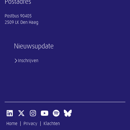
Postadres
Postbus 90405
2509 LK Den Haag
Nieuwsupdate
Inschrijven
Open linkedin van SER
Open x-twitter van SER
Open instagram van SER
Open youtube van SER
Open spotify van SER
Open bluesky van SER
Home
Privacy
Klachten