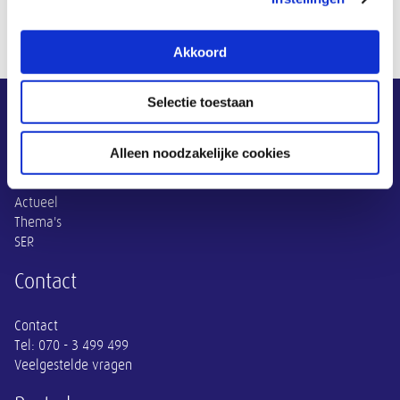
Akkoord
Selectie toestaan
Overige informatie
SER
Alleen noodzakelijke cookies
Adviezen
Publicaties
Actueel
Thema's
SER
Contact
Contact
Tel:
070 - 3 499 499
Veelgestelde vragen