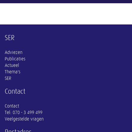
Overige informatie
SER
Adviezen
Publicaties
Actueel
Thema's
SER
Contact
Contact
Tel:
070 - 3 499 499
Veelgestelde vragen