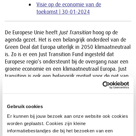
Visie op de economie van de
toekomst | 30-01-2024
De Europese Unie heeft
Just Transition
hoog op de
agenda gezet. Het is een belangrijk onderdeel van de
Green Deal dat Europa uiterlijk in 2050 klimaatneutraal
is. Zo is er een Just Transition Fund ingesteld dat
Europese regio’s ondersteunt bij de overgang naar een
groene economie en een klimaatneutraal Europa. Just
transition is ook een belangrijk motief voor de net van
kracht geworden
Corporate Sustainability Reporting
Directive (CSRD)
. Deze Europese richtlijn verplicht
bedrijven te rapporteren over de impact van hun
activiteiten op mens, natuur en milieu. Daarmee wordt
Gebruik cookies
‘rechtvaardige transitie’ een begrip dat inhoud krijgt.
Er kunnen bij jouw bezoek aan onze website ook cookies
worden geplaatst. Cookies zijn kleine
Transities kunnen, nee móéten de wereld schoner,
informatiebestandjes die bij het bezoeken van een
groener, eerlijker en inclusiever maken. Daar willen wij