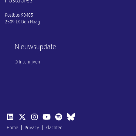
Postadres
Postbus 90405
2509 LK Den Haag
Nieuwsupdate
Inschrijven
Open linkedin van SER
Open x-twitter van SER
Open instagram van SER
Open youtube van SER
Open spotify van SER
Open bluesky van SER
Home
Privacy
Klachten