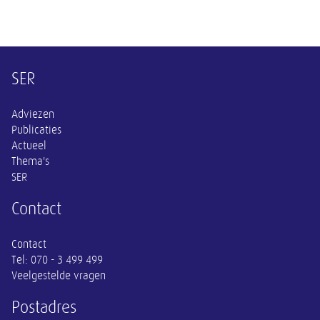
Overige informatie
SER
Adviezen
Publicaties
Actueel
Thema's
SER
Contact
Contact
Tel:
070 - 3 499 499
Veelgestelde vragen
Postadres