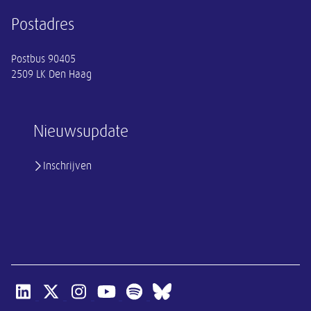
Postadres
Postbus 90405
2509 LK Den Haag
Nieuwsupdate
Inschrijven
Open linkedin van SER
Open x-twitter van SER
Open instagram van SER
Open youtube van SER
Open spotify van SER
Open bluesky van SER