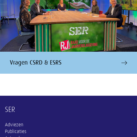
Vragen CSRD & ESRS
Overige informatie
SER
Adviezen
Publicaties