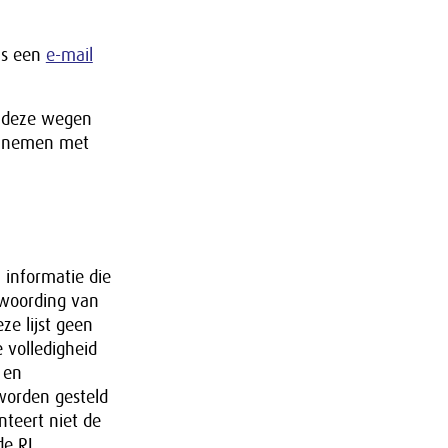
ons een
e-mail
a deze wegen
te nemen met
informatie die
twoording van
ze lijst geen
 volledigheid
 en
worden gesteld
nteert niet de
e RJ.