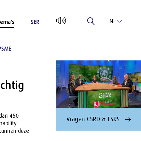
NL
ema's
SER
EN
VSME
chtig
 dan 450
Vragen CSRD & ESRS
nability
 kunnen deze