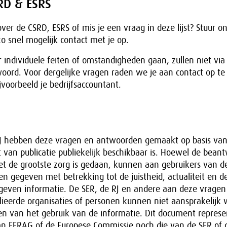
RD & ESRS
ver de CSRD, ESRS of mis je een vraag in deze lijst? Stuur 
o snel mogelijk contact met je op.
r individuele feiten of omstandigheden gaan, zullen niet vi
ord. Voor dergelijke vragen raden we je aan contact op 
ijvoorbeeld je bedrijfsaccountant.
J hebben deze vragen en antwoorden gemaakt op basis van 
van publicatie publiekelijk beschikbaar is. Hoewel de bean
t de grootste zorg is gedaan, kunnen aan gebruikers van de
n gegeven met betrekking tot de juistheid, actualiteit en de
even informatie. De SER, de RJ en andere aan deze vragen
ieerde organisaties of personen kunnen niet aansprakelijk 
en van het gebruik van de informatie. Dit document represe
n EFRAG of de Europese Commissie noch die van de SER of d