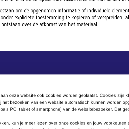
egestaan om de opgenomen informatie of individuele element
onder expliciete toestemming te kopiëren of verspreiden, al
 ontstaan over de afkomst van het materiaal.
Postadres
Postbus 90405
 aan onze website ook cookies worden geplaatst. Cookies zijn k
2509 LK Den Haag
bij het bezoeken van een website automatisch kunnen worden op
zoals PC, tablet of smartphone) van de websitebezoeker. Dat geb
.
klikken, kun je meer lezen over onze cookies en jouw voorkeuren