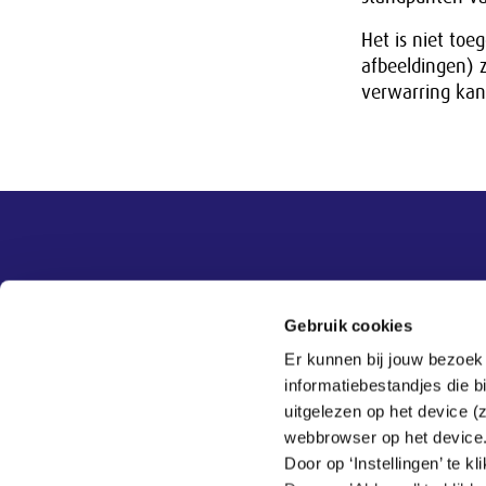
Het is niet to
afbeeldingen) z
verwarring kan
Overige informatie
SER
Contact
Gebruik cookies
Adviezen
Contact
Er kunnen bij jouw bezoek
Publicaties
Tel:
070 - 3 499 499
informatiebestandjes die 
Actueel
Veelgestelde vragen
uitgelezen op het device (
Thema's
webbrowser op het device
SER
Door op ‘Instellingen’ te 