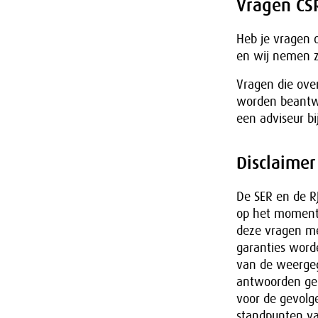
Vragen CS
Heb je vragen o
en wij nemen z
Vragen die ove
worden beantwo
een adviseur b
Disclaimer
De SER en de R
op het moment 
deze vragen me
garanties worde
van de weergeg
antwoorden gel
voor de gevolg
standpunten va