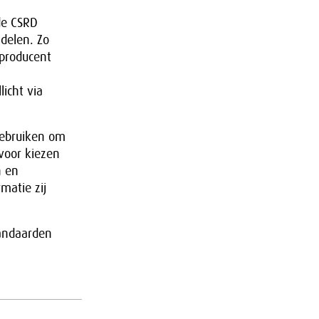
de CSRD
delen. Zo
 producent
licht via
gebruiken om
rvoor kiezen
n en
matie zij
tandaarden