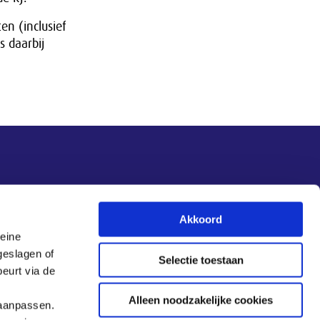
en (inclusief
s daarbij
Nieuwsupdate
Akkoord
leine
Inschrijven
geslagen of
Selectie toestaan
eurt via de
Alleen noodzakelijke cookies
 aanpassen.