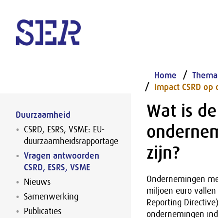
Naar hoofdinhoud
Home
Thema
Impact CSRD op
Wat is d
Duurzaamheid
ondernem
CSRD, ESRS, VSME: EU-
duurzaamheidsrapportage
zijn?
Vragen antwoorden
CSRD, ESRS, VSME
Ondernemingen met
Nieuws
miljoen euro vallen
Samenwerking
Reporting Directive
Publicaties
ondernemingen indi