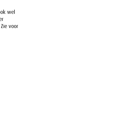
ook wel
er
Zie voor