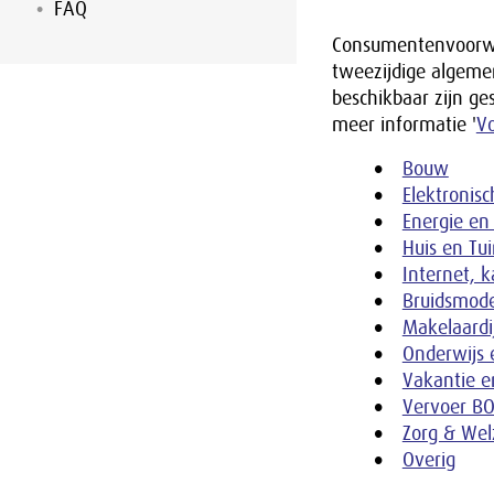
FAQ
Consumentenvoorwaa
tweezijdige algem
beschikbaar zijn ge
meer informatie '
V
Bouw
Elektronis
Energie en
Huis en Tu
Internet, k
Bruidsmod
Makelaardi
Onderwijs 
Vakantie en
Vervoer B
Zorg & Wel
Overig