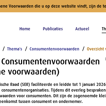
mene Voorwaarden die u op deze website vindt, zijn de 
Home
Publicaties
Actueel
Th
Thema's
Consumentenvoorwaarden
Overzicht
t Consumentenvoorwaarden
e voorwaarden)
sche Raad (SER) faciliteerde en leidde tot 1 januari 2026
 consumentenorganisaties. Tijdens dit overleg bespraken
aarden voor consumenten. Dit zijn de zogenoemde klein
reenkomst tussen consument en ondernemer.