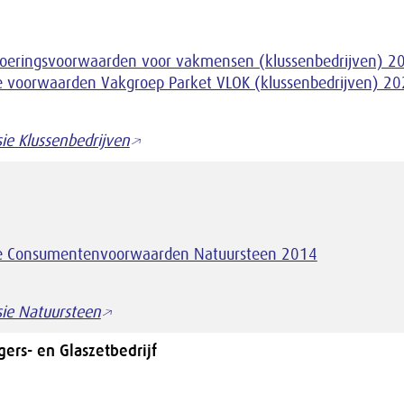
voeringsvoorwaarden voor vakmensen (klussenbedrijven) 2
 voorwaarden Vakgroep Parket VLOK (klussenbedrijven) 2
ie Klussenbedrijven
 Consumentenvoorwaarden Natuursteen 2014
ie Natuursteen
gers- en Glaszetbedrijf