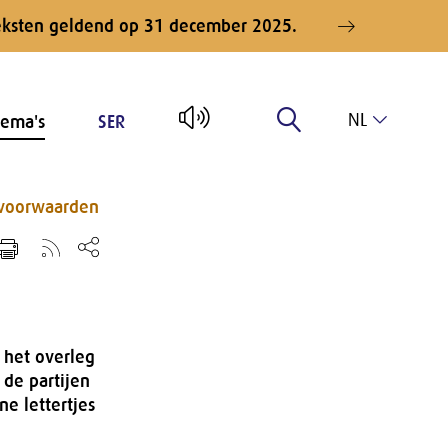
teksten geldend op 31 december 2025.
NL
ema's
SER
EN
 voorwaarden
 het overleg
 de partijen
e lettertjes