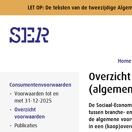
LET OP: De teksten van de tweezijdige Alge
Naar hoofdinhoud
Home
Overzich
Consumentenvoorwaarden
(algemen
Voorwaarden tot en
met 31-12-2025
De Sociaal-Economi
Overzicht
tussen branche- en
voorwaarden
de algemene voorw
Publicaties
in een (koop)ove