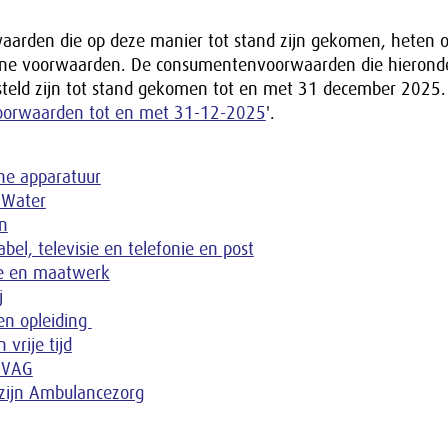
rden die op deze manier tot stand zijn gekomen, heten 
ene voorwaarden. De consumentenvoorwaarden die hierond
steld zijn tot stand gekomen tot en met 31 december 2025. 
oorwaarden tot en met 31-12-2025
'.
che apparatuur
 Water
in
abel, televisie en telefonie en post
e en maatwerk
j
en opleiding
 vrije tijd
OVAG
zijn Ambulancezorg