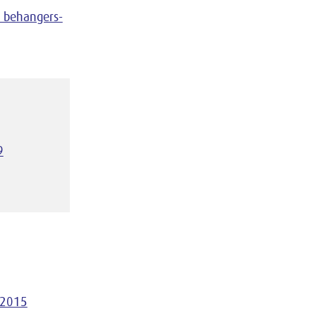
 behangers-
9
 2015