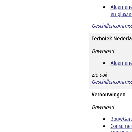
Algemene
en glasze
Geschillencommissi
Techniek Nederl
Download
Algemene
Zie ook
Geschillencommiss
Verbouwingen
Download
BouwGara
Consumen