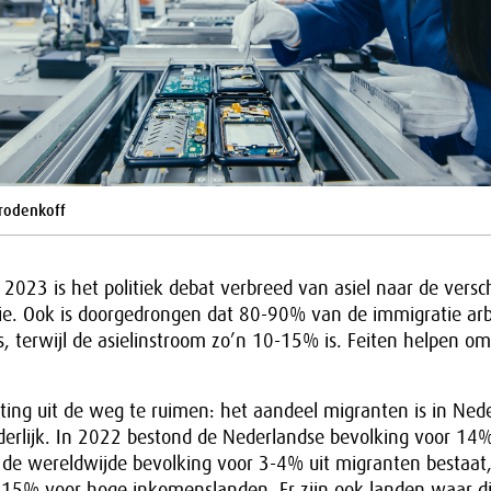
orodenkoff
2023 is het politiek debat verbreed van asiel naar de versc
e. Ook is doorgedrongen dat 80-90% van de immigratie arb
is, terwijl de asielinstroom zo’n 10-15% is. Feiten helpen om
ing uit de weg te ruimen: het aandeel migranten is in Ned
derlijk. In 2022 bestond de Nederlandse bevolking voor 14%
de wereldwijde bevolking voor 3-4% uit migranten bestaat, 
 15% voor hoge inkomenslanden. Er zijn ook landen waar di