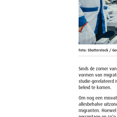
Foto: Shutterstock / G
Sinds de zomer van 
vormen van migrati
studie-gerelateerd 
beleid te komen.
Om nog een misvatt
allesbehalve uitzon
migranten. Hoewel 
percentage op zo’n