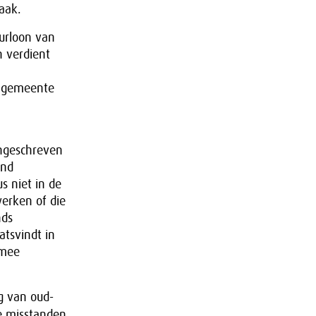
aak.
urloon van
n verdient
n gemeente
ingeschreven
and
s niet in de
werken of die
nds
atsvindt in
 mee
g van oud-
e misstanden