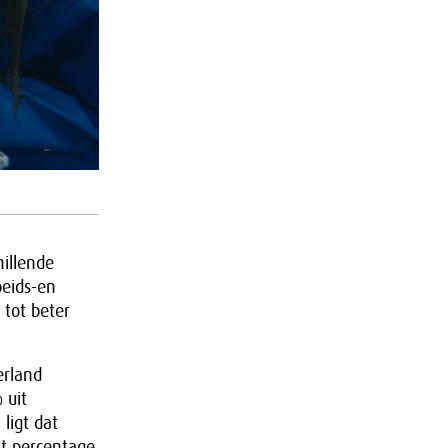
hillende
eids-en
 tot beter
erland
 uit
ligt dat
t percentage