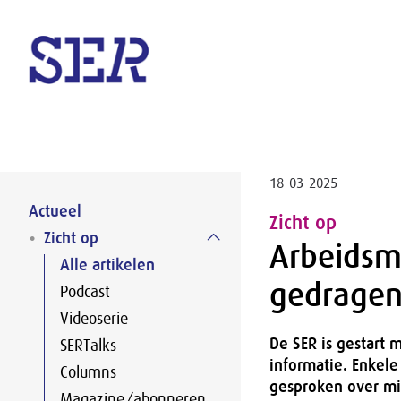
Naar hoofdinhoud
18-03-2025
Actueel
Zicht op
Zicht op
Arbeidsmi
Alle artikelen
gedragen
Podcast
Videoserie
De SER is gestart 
SERTalks
informatie. Enkel
Columns
gesproken over mi
Magazine/abonneren