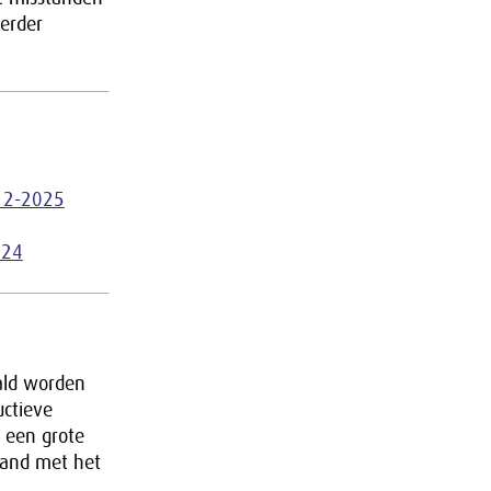
erder
-12-2025
024
aald worden
uctieve
 een grote
land met het