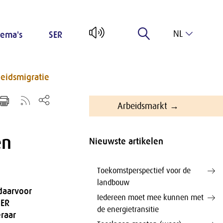
NL
ema's
SER
EN
eidsmigratie
Arbeidsmarkt →
én
Nieuwste artikelen
Toekomstperspectief voor de
landbouw
 daarvoor
Iedereen moet mee kunnen met
SER
de energietransitie
raar