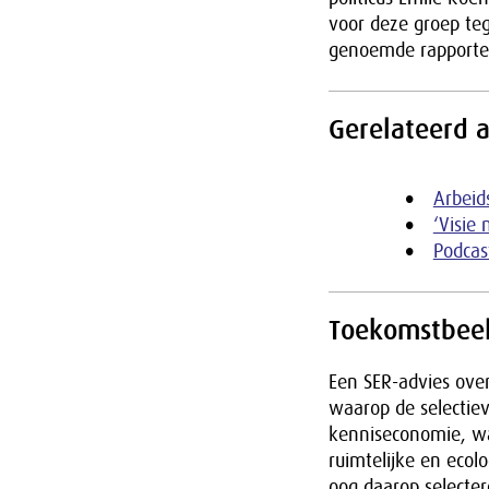
voor deze groep te
genoemde rapporte
Gerelateerd a
Arbeid
‘Visie
Podcas
Toekomstbee
Een SER-advies over
waarop de selectiev
kenniseconomie, waa
ruimtelijke en eco
oog daarop selecte