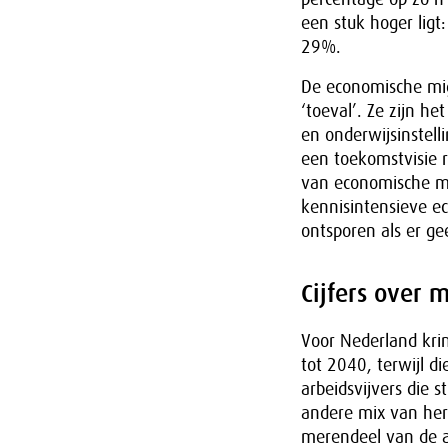
een stuk hoger ligt
29%.
De economische mig
‘toeval’. Ze zijn he
en onderwijsinstell
een toekomstvisie r
van economische mi
kennisintensieve ec
ontsporen als er g
Cijfers over 
Voor Nederland kri
tot 2040, terwijl d
arbeidsvijvers die 
andere mix van he
merendeel van de ar