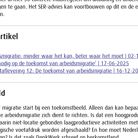
gen te gaan. Het SER-advies kan voortbouwen op dit en de e
n.
rtikel
smigratie: minder waar het kan, beter waar het moet | 02
 nodig op de toekomst van arbeidsmigratie’ | 17-06-2025
taflevering 12: De toekomst van arbeidsmigratie | 16-12-2
ld
 migratie start bij een toekomstbeeld. Alleen dan kan bep
e arbeidsmigratie zich dient te richten. Is dat een hoogprod
rin niet-locatie gebonden laagproductieve activiteiten met
logische voetafdruk worden afgeschaald? En hoe moet Neder
ren? Is dat zoals DenkWerk schreef op herkomstland,