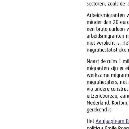
sectoren, zoals de 
Arbeidsmigranten w
minder dan 20 euro
een bruto uurloon 
arbeidsmigranten me
niet verplicht is. H
migratiestatistieken
Naast de ruim 1 mi
migranten zijn er 
werkzame migranten 
migratiecijfers, ne
via andere construc
uitzendbureau, aann
Nederland. Kortom,
gerekend is.
Het
Aanjaagteam B
politicus Emile Ro