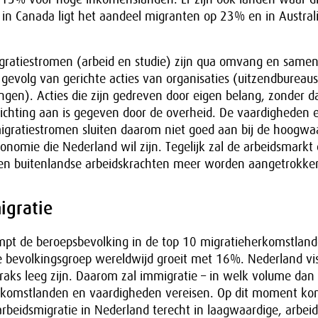
: in Canada ligt het aandeel migranten op 23% en in Australi
ratiestromen (arbeid en studie) zijn qua omvang en samen
t gevolg van gerichte acties van organisaties (uitzendbureaus
ingen). Acties die zijn gedreven door eigen belang, zonder da
ichting aan is gegeven door de overheid. De vaardigheden e
gratiestromen sluiten daarom niet goed aan bij de hoogwa
onomie die Nederland wil zijn. Tegelijk zal de arbeidsmarkt
een buitenlandse arbeidskrachten meer worden aangetrokke
migratie
mpt de beroepsbevolking in de top 10 migratieherkomstla
ie bevolkingsgroep wereldwijd groeit met 16%. Nederland vis
straks leeg zijn. Daarom zal immigratie – in welk volume dan
rkomstlanden en vaardigheden vereisen. Op dit moment ko
beidsmigratie in Nederland terecht in laagwaardige, arbeid