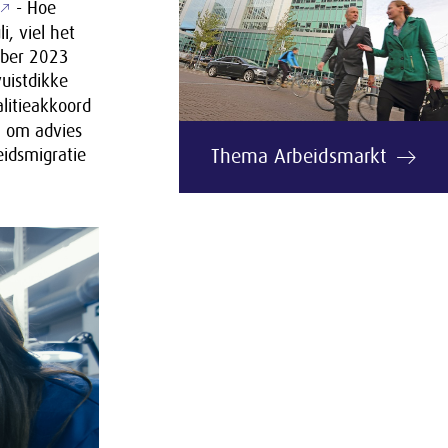
- Hoe
i, viel het
mber 2023
vuistdikke
alitieakkoord
R om advies
eidsmigratie
Thema Arbeidsmarkt