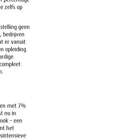
ë zelfs op
stelling geen
, bedrijven
t er vanuit
n opleiding
ardige
 compleet
n.
nden met 7%
t nu in
 ook – een
mt het
sintensieve