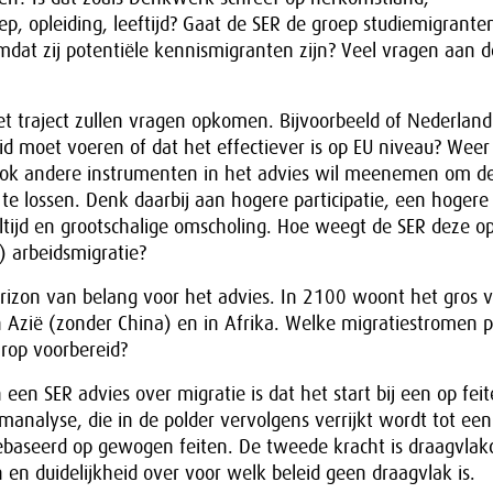
, opleiding, leeftijd? Gaat de SER de groep studiemigrante
dat zij potentiële kennismigranten zijn? Veel vragen aan d
et traject zullen vragen opkomen. Bijvoorbeeld of Nederland
id moet voeren of dat het effectiever is op EU niveau? Wee
 ook andere instrumenten in het advies wil meenemen om de
te lossen. Denk daarbij aan hogere participatie, een hoger
eltijd en grootschalige omscholing. Hoe weegt de SER deze op
) arbeidsmigratie?
shorizon van belang voor het advies. In 2100 woont het gros 
n Azië (zonder China) en in Afrika. Welke migratiestromen 
arop voorbereid?
 een SER advies over migratie is dat het start bij een op fei
analyse, die in de polder vervolgens verrijkt wordt tot ee
baseerd op gewogen feiten. De tweede kracht is draagvlakc
n en duidelijkheid over voor welk beleid geen draagvlak is.