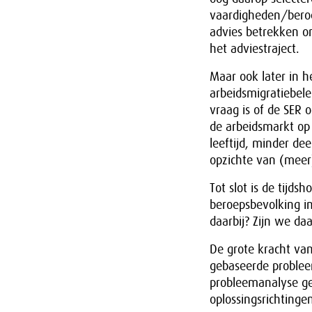
vaardigheden/beroep
advies betrekken om
het adviestraject.
Maar ook later in h
arbeidsmigratiebele
vraag is of de SER
de arbeidsmarkt op 
leeftijd, minder de
opzichte van (meer
Tot slot is de tijd
beroepsbevolking i
daarbij? Zijn we da
De grote kracht van
gebaseerde probleem
probleemanalyse ge
oplossingsrichtinge