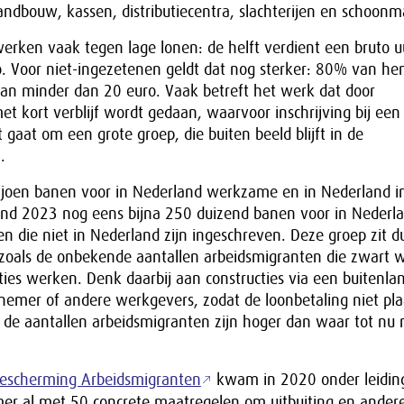
landbouw, kassen, distributiecentra, slachterijen en schoonm
erken vaak tegen lage lonen: de helft verdient een bruto u
. Voor niet-ingezetenen geldt dat nog sterker: 80% van he
van minder dan 20 euro. Vaak betreft het werk dat door
t kort verblijf wordt gedaan, waarvoor inschrijving bij ee
et gaat om een grote groep, die buiten beeld blijft in de
.
ljoen banen voor in Nederland werkzame en in Nederland 
eind 2023 nog eens bijna 250 duizend banen voor in Nederl
die niet in Nederland zijn ingeschreven. Deze groep zit du
t zoals de onbekende aantallen arbeidsmigranten die zwart 
ties werken. Denk daarbij aan constructies via een buitenla
emer of andere werkgevers, zodat de loonbetaling niet pla
 de aantallen arbeidsmigranten zijn hoger dan waar tot nu
escherming Arbeidsmigranten
kwam in 2020 onder leidin
emer al met 50 concrete maatregelen om uitbuiting en ander