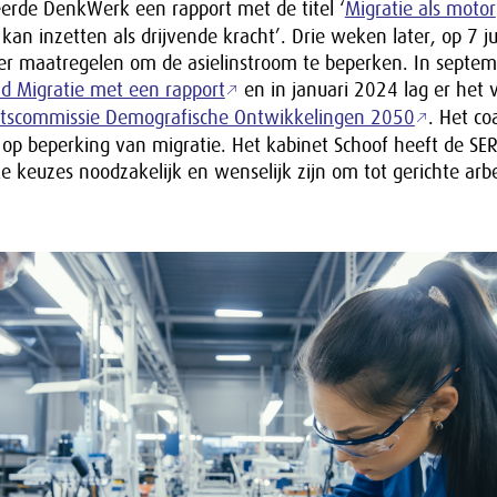
eerde DenkWerk een rapport met de titel ‘
Migratie als motor
an inzetten als drijvende kracht’. Drie weken later, op 7 jul
ver maatregelen om de asielinstroom te beperken. In septe
d Migratie met een rapport
en in januari 2024 lag er het 
atscommissie Demografische Ontwikkelingen 2050
. Het co
 op beperking van migratie. Het kabinet Schoof heeft de SE
 keuzes noodzakelijk en wenselijk zijn om tot gerichte arb