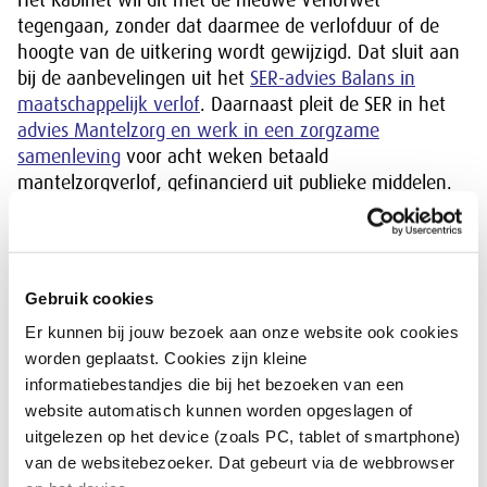
Het Kabinet wil dit met de nieuwe Verlofwet
tegengaan, zonder dat daarmee de verlofduur of de
hoogte van de uitkering wordt gewijzigd. Dat sluit aan
bij de aanbevelingen uit het
SER-advies Balans in
maatschappelijk verlof
. Daarnaast pleit de SER in het
advies Mantelzorg en werk in een zorgzame
samenleving
voor acht weken betaald
mantelzorgverlof, gefinancierd uit publieke middelen.
Na de zomer verschijnt de kabinetsreactie op dit SER-
advies.
Lees
meer over de Verlofwet op rijksoverheid.nl
.
Gebruik cookies
Er kunnen bij jouw bezoek aan onze website ook cookies
Gerelateerd nieuws
worden geplaatst. Cookies zijn kleine
informatiebestandjes die bij het bezoeken van een
website automatisch kunnen worden opgeslagen of
Mantelzorg wordt steeds belangrijker
uitgelezen op het device (zoals PC, tablet of smartphone)
Mantelzorg is een breed en urgent
van de websitebezoeker. Dat gebeurt via de webbrowser
maatschappelijk vraagstuk