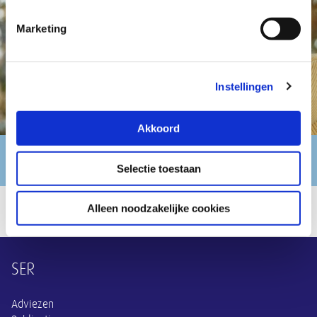
Marketing
Instellingen
Akkoord
Thema Mantelzorg
Selectie toestaan
Alleen noodzakelijke cookies
Overige informatie
SER
Adviezen