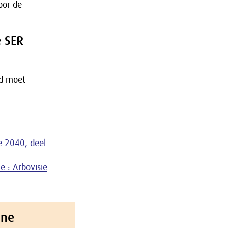
oor de
e SER
id moet
e 2040, deel
e : Arbovisie
ine