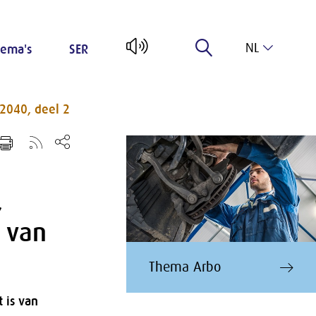
NL
ema's
SER
EN
 2040, deel 2
,
t van
Thema Arbo
 is van