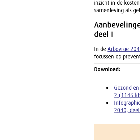
inzicht in de koste
samenleving als ge
Aanbevelinge
deel I
In de
Arbovisie 204
focussen op prevent
Download:
Gezond en 
2 (1146 k
Infographic
2040, deel