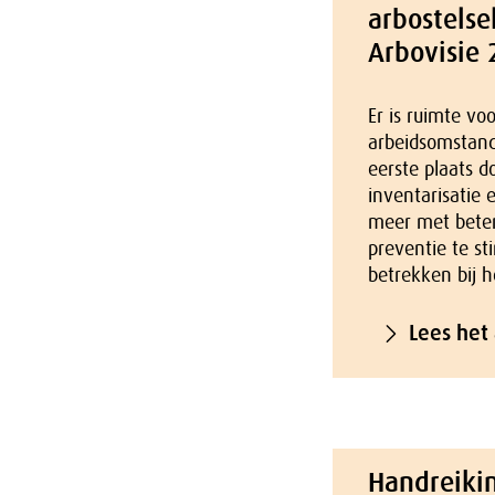
arbostelse
Arbovisie 
Er is ruimte vo
arbeidsomstand
eerste plaats d
inventarisatie 
meer met beter
preventie te s
betrekken bij h
Lees het
Handreiki