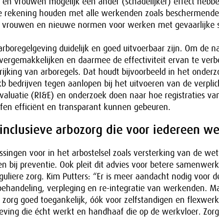
 en vrouwen mogelijk een ander (schadelijker) effect hebbe
e rekening houden met alle werkenden zoals beschermende
or vrouwen en nieuwe normen voor werken met gevaarlijke s
 arboregelgeving duidelijk en goed uitvoerbaar zijn. Om de n
vergemakkelijken en daarmee de effectiviteit ervan te verb
rijking van arboregels. Dat houdt bijvoorbeeld in het onder
edrijven tegen aanlopen bij het uitvoeren van de verplich
evaluatie (RI&E) en onderzoek doen naar hoe registraties van
ffen efficiënt en transparant kunnen gebeuren.
 inclusieve arbozorg die voor iedereen we
ssingen voor in het arbostelsel zoals versterking van de wett
 bij preventie. Ook pleit dit advies voor betere samenwerk
eguliere zorg. Kim Putters: “Er is meer aandacht nodig voor d
 behandeling, verpleging en re-integratie van werkenden. M
 zorg goed toegankelijk, óók voor zelfstandigen en flexwer
ing die écht werkt en handhaaf die op de werkvloer. Zorg