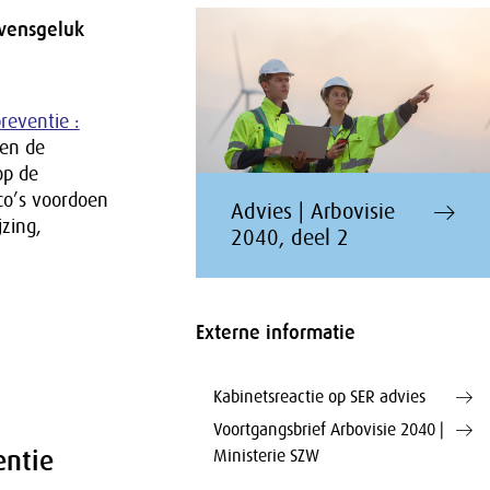
evensgeluk
reventie :
 en de
op de
co’s voordoen
Advies | Arbovisie
jzing,
2040, deel 2
Externe informatie
Kabinetsreactie op SER advies
Voortgangsbrief Arbovisie 2040 |
entie
Ministerie SZW