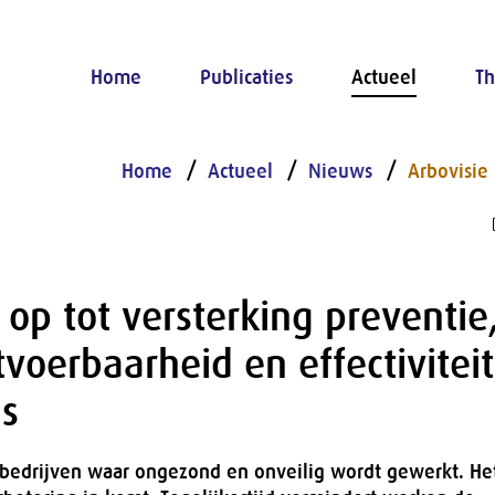
Home
Publicaties
Actueel
Th
Home
Actueel
Nieuws
Arbovisie
 op tot versterking preventie
tvoerbaarheid en effectivitei
ls
 bedrijven waar ongezond en onveilig wordt gewerkt. Het