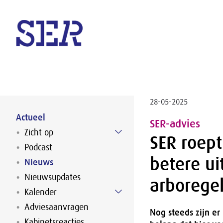
Naar hoofdinhoud
28-05-2025
Actueel
SER-advies
Zicht op
SER roept
Podcast
betere ui
Nieuws
Nieuwsupdates
arborege
Kalender
Adviesaanvragen
Nog steeds zijn er
Kabinetsreacties