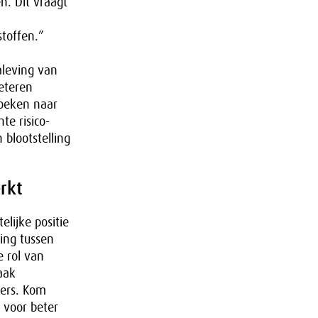
n. Dit vraagt
toffen.”
aleving van
eteren
zoeken naar
te risico-
 blootstelling
rkt
elijke positie
ing tussen
e rol van
aak
kers. Kom
 voor beter