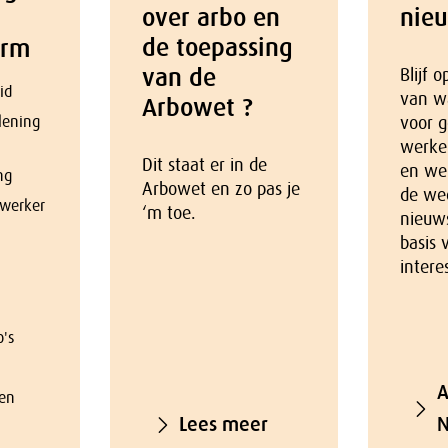
over arbo en
nie
de toepassing
orm
van de
Blijf 
id
van w
Arbowet ?
lening
voor g
werke
Dit staat er in de
en we
ng
Arbowet en zo pas je
de we
werker
‘m toe.
nieuw
basis 
intere
o's
A
en
Lees meer
N