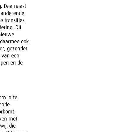
g. Daarnaast
eranderende
 transities
dering. Dit
 nieuwe
n daarmee ook
er, gezonder
g van een
ijpen en de
om in te
oende
orkomt.
rken met
ijl die