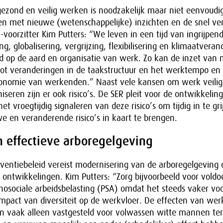
 gezond en veilig werken is noodzakelijk maar niet eenvoudi
 met nieuwe (wetenschappelijke) inzichten en de snel v
oorzitter Kim Putters: “We leven in een tijd van ingrijpende
ng, globalisering, vergrijzing, flexibilisering en klimaatveran
ed op de aard en organisatie van werk. Zo kan de inzet van
 tot veranderingen in de taakstructuur en het werktempo e
onomie van werkenden.” Naast vele kansen om werk veilig
iseren zijn er ook risico’s. De SER pleit voor de ontwikkelin
het vroegtijdig signaleren van deze risico’s om tijdig in te gr
 en veranderende risico’s in kaart te brengen.
n effectieve arboregelgeving
ventiebeleid vereist modernisering van de arboregelgeving 
 ontwikkelingen. Kim Putters: “Zorg bijvoorbeeld voor vold
hosociale arbeidsbelasting (PSA) omdat het steeds vaker vo
mpact van diversiteit op de werkvloer. De effecten van we
jn vaak alleen vastgesteld voor volwassen witte mannen terw