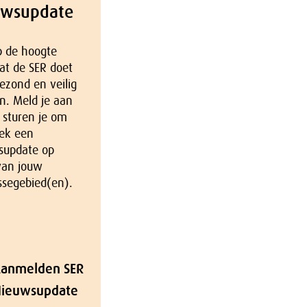
uwsupdate
op de hoogte
at de SER doet
ezond en veilig
n. Meld je aan
 sturen je om
ek een
supdate op
van jouw
ssegebied(en).
anmelden SER
ieuwsupdate