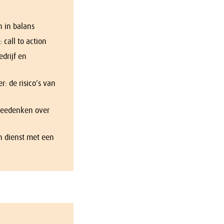
 in balans
 call to action
edrijf en
r: de risico’s van
meedenken over
n dienst met een