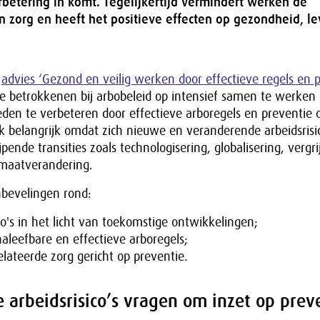
rbetering in komt. Tegelijkertijd vermindert werken de
n zorg en heeft het positieve effecten op gezondheid, l
t
advies ‘Gezond en veilig werken door effectieve regels en p
le betrokkenen bij arbobeleid op intensief samen te werken
den te verbeteren door effectieve arboregels en preventie 
ok belangrijk omdat zich nieuwe en veranderende arbeidsrisi
jpende transities zoals technologisering, globalisering, vergri
limaatverandering.
nbevelingen rond:
co's in het licht van toekomstige ontwikkelingen;
aleefbare en effectieve arboregels;
lateerde zorg gericht op preventie.
arbeidsrisico’s vragen om inzet op prev