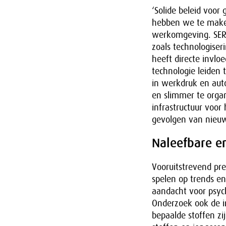
‘Solide beleid voor
hebben we te maken
werkomgeving. SER-v
zoals technologiseri
heeft directe invlo
technologie leiden
in werkdruk en aut
en slimmer te organ
infrastructuur voor 
gevolgen van nieuwe
Naleefbare e
Vooruitstrevend pre
spelen op trends en
aandacht voor psyc
Onderzoek ook de i
bepaalde stoffen zi