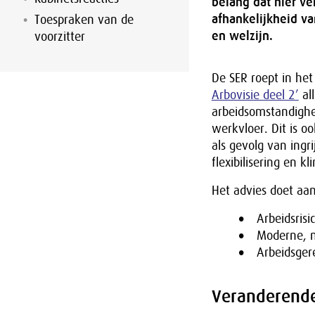
belang dat hier ve
afhankelijkheid va
Toespraken van de
en welzijn.
voorzitter
De SER roept in he
Arbovisie deel 2’
al
arbeidsomstandighe
werkvloer. Dit is o
als gevolg van ingri
flexibilisering en k
Het advies doet aa
Arbeidsrisi
Moderne, n
Arbeidsgere
Veranderende 