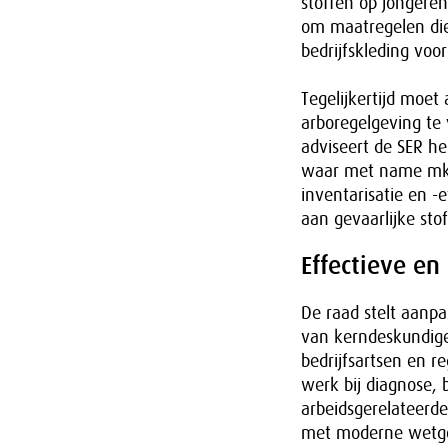
stoffen op jongeren
om maatregelen di
bedrijfskleding vo
Tegelijkertijd moet
arboregelgeving te 
adviseert de SER he
waar met name mkb b
inventarisatie en -
aan gevaarlijke sto
Effectieve en
De raad stelt aanpa
van kerndeskundigen
bedrijfsartsen en r
werk bij diagnose,
arbeidsgerelateerde
met moderne wetgev