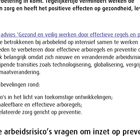
rbetering in komt. Tegelijkertijd vermindert werken de
n zorg en heeft het positieve effecten op gezondheid, l
t
advies ‘Gezond en veilig werken door effectieve regels en p
le betrokkenen bij arbobeleid op intensief samen te werken
den te verbeteren door effectieve arboregels en preventie 
ok belangrijk omdat zich nieuwe en veranderende arbeidsrisi
jpende transities zoals technologisering, globalisering, vergri
limaatverandering.
nbevelingen rond:
co's in het licht van toekomstige ontwikkelingen;
aleefbare en effectieve arboregels;
lateerde zorg gericht op preventie.
arbeidsrisico’s vragen om inzet op prev