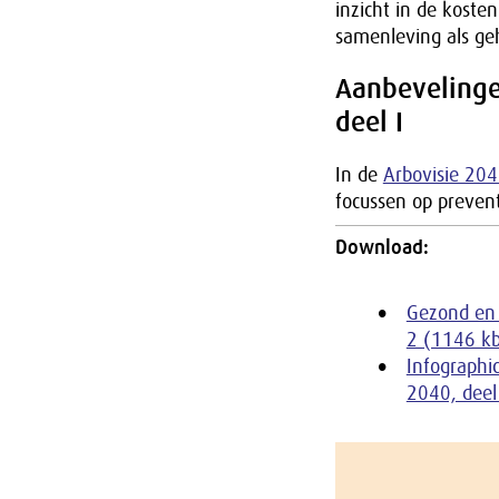
inzicht in de koste
samenleving als ge
Aanbevelinge
deel I
In de
Arbovisie 204
focussen op prevent
Download:
Gezond en 
2 (1146 k
Infographic
2040, deel