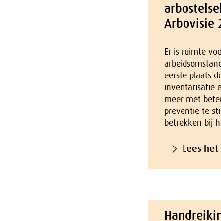
arbostelse
Arbovisie 
Er is ruimte vo
arbeidsomstand
eerste plaats d
inventarisatie 
meer met beter
preventie te s
betrekken bij h
Lees het
Handreiki