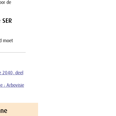
oor de
e SER
id moet
e 2040, deel
e : Arbovisie
ine