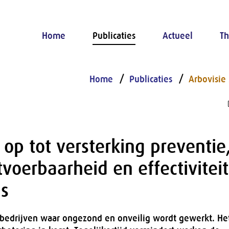
Home
Publicaties
Actueel
Th
Home
Publicaties
Arbovisie
 op tot versterking preventie
tvoerbaarheid en effectivitei
ls
 bedrijven waar ongezond en onveilig wordt gewerkt. Het