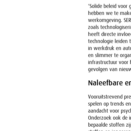
‘Solide beleid voor
hebben we te maken
werkomgeving. SER-v
zoals technologiseri
heeft directe invlo
technologie leiden
in werkdruk en aut
en slimmer te organ
infrastructuur voor 
gevolgen van nieuwe
Naleefbare e
Vooruitstrevend pre
spelen op trends en
aandacht voor psyc
Onderzoek ook de i
bepaalde stoffen zi