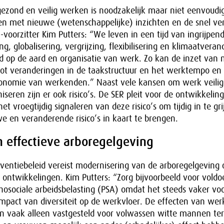
 gezond en veilig werken is noodzakelijk maar niet eenvoudi
 met nieuwe (wetenschappelijke) inzichten en de snel v
oorzitter Kim Putters: “We leven in een tijd van ingrijpende
ng, globalisering, vergrijzing, flexibilisering en klimaatveran
ed op de aard en organisatie van werk. Zo kan de inzet van
 tot veranderingen in de taakstructuur en het werktempo e
onomie van werkenden.” Naast vele kansen om werk veilig
iseren zijn er ook risico’s. De SER pleit voor de ontwikkelin
het vroegtijdig signaleren van deze risico’s om tijdig in te gr
 en veranderende risico’s in kaart te brengen.
n effectieve arboregelgeving
ventiebeleid vereist modernisering van de arboregelgeving 
 ontwikkelingen. Kim Putters: “Zorg bijvoorbeeld voor vold
hosociale arbeidsbelasting (PSA) omdat het steeds vaker vo
mpact van diversiteit op de werkvloer. De effecten van we
jn vaak alleen vastgesteld voor volwassen witte mannen terw