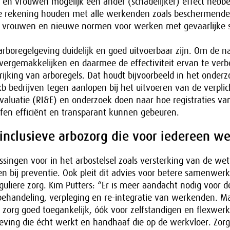
 en vrouwen mogelijk een ander (schadelijker) effect hebbe
e rekening houden met alle werkenden zoals beschermende
or vrouwen en nieuwe normen voor werken met gevaarlijke s
 arboregelgeving duidelijk en goed uitvoerbaar zijn. Om de n
vergemakkelijken en daarmee de effectiviteit ervan te verb
rijking van arboregels. Dat houdt bijvoorbeeld in het onder
edrijven tegen aanlopen bij het uitvoeren van de verplich
evaluatie (RI&E) en onderzoek doen naar hoe registraties van
ffen efficiënt en transparant kunnen gebeuren.
 inclusieve arbozorg die voor iedereen we
ssingen voor in het arbostelsel zoals versterking van de wett
 bij preventie. Ook pleit dit advies voor betere samenwerk
eguliere zorg. Kim Putters: “Er is meer aandacht nodig voor d
 behandeling, verpleging en re-integratie van werkenden. M
 zorg goed toegankelijk, óók voor zelfstandigen en flexwer
ing die écht werkt en handhaaf die op de werkvloer. Zorg