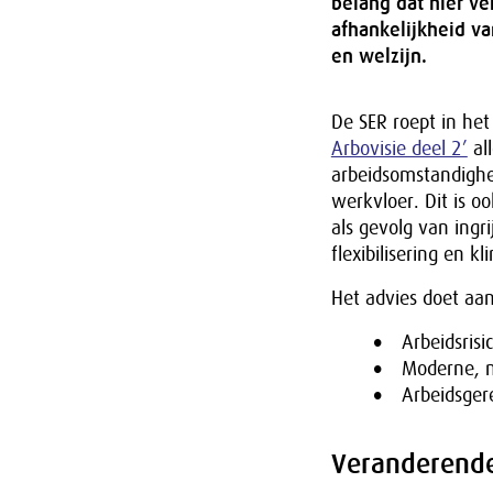
belang dat hier ve
afhankelijkheid va
en welzijn.
De SER roept in he
Arbovisie deel 2’
al
arbeidsomstandighe
werkvloer. Dit is o
als gevolg van ingri
flexibilisering en k
Het advies doet aa
Arbeidsrisi
Moderne, n
Arbeidsgere
Veranderende 