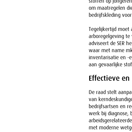
stoffen op jongeren
om maatregelen di
bedrijfskleding vo
Tegelijkertijd moet
arboregelgeving te 
adviseert de SER he
waar met name mkb b
inventarisatie en -
aan gevaarlijke sto
Effectieve en
De raad stelt aanpa
van kerndeskundigen
bedrijfsartsen en r
werk bij diagnose,
arbeidsgerelateerde
met moderne wetgev