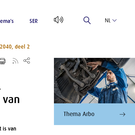
NL
ema's
SER
EN
 2040, deel 2
,
t van
Thema Arbo
 is van