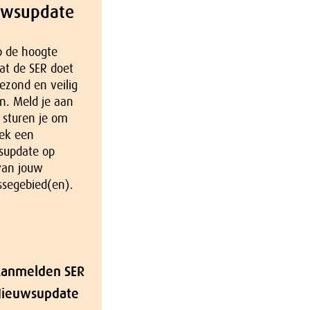
uwsupdate
op de hoogte
at de SER doet
ezond en veilig
n. Meld je aan
 sturen je om
ek een
supdate op
van jouw
ssegebied(en).
anmelden SER
ieuwsupdate