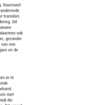
g. Daarnaast
eranderende
 transities
dering. Dit
 nieuwe
n daarmee ook
er, gezonder
g van een
ijpen en de
om in te
oende
orkomt.
rken met
ijl die