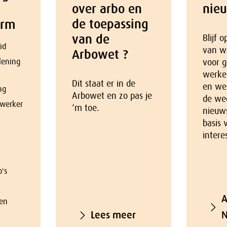
over arbo en
nie
de toepassing
orm
van de
Blijf 
id
van w
Arbowet ?
lening
voor g
werke
Dit staat er in de
en we
ng
Arbowet en zo pas je
de we
werker
‘m toe.
nieuw
basis 
intere
o's
A
en
Lees meer
N