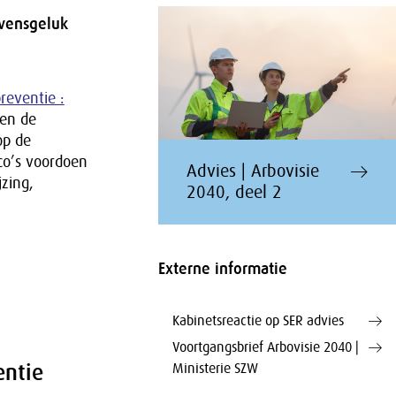
evensgeluk
reventie :
 en de
op de
co’s voordoen
Advies | Arbovisie
jzing,
2040, deel 2
Externe informatie
Kabinetsreactie op SER advies
Voortgangsbrief Arbovisie 2040 |
entie
Ministerie SZW