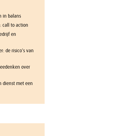
 in balans
 call to action
edrijf en
r: de risico’s van
meedenken over
n dienst met een