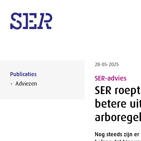
Naar hoofdinhoud
28-05-2025
Publicaties
SER-advies
Adviezen
SER roept
betere ui
arborege
Nog steeds zijn er