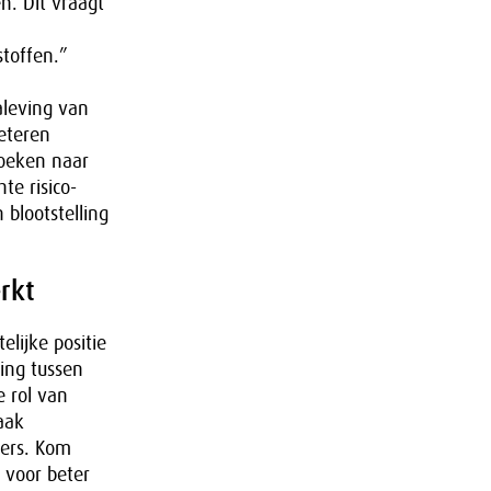
n. Dit vraagt
toffen.”
aleving van
eteren
zoeken naar
te risico-
 blootstelling
rkt
elijke positie
ing tussen
e rol van
aak
kers. Kom
 voor beter