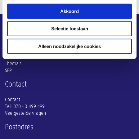
Akkoord
Overige informatie
SER
Selectie toestaan
Adviezen
Alleen noodzakelijke cookies
Publicaties
Actueel
Thema's
SER
Contact
Contact
Tel:
070 - 3 499 499
Veelgestelde vragen
Postadres