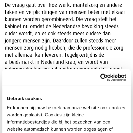
De vraag gaat over hoe werk, mantelzorg en andere
taken en verplichtingen van mensen beter met elkaar
kunnen worden gecombineerd. Die vraag stelt het
kabinet nu omdat de Nederlandse bevolking steeds
ouder wordt, en er ook steeds meer oudere dan
jongere mensen zijn. Daardoor zullen steeds meer
mensen zorg nodig hebben, die de professionele zorg
niet allemaal kan leveren. Tegelijkertijd is de
arbeidsmarkt in Nederland krap, en wordt van
iedereen die kan en wil werken gevraagd dat zoveel
mogelijk te doen. Als de verwachting is dat we en
meer voor onze naasten zullen moeten zorgen, dus
mantelzorgen, en zoveel mogelijk moeten werken,
hoe gaat dat dan samen? De SER wordt ook gevraagd
Gebruik cookies
te kijken naar financiële prikkels en de rol van gender
Er kunnen bij jouw bezoek aan onze website ook cookies
bij het combineren van werken en mantelzorg.
worden geplaatst. Cookies zijn kleine
informatiebestandjes die bij het bezoeken van een
website automatisch kunnen worden opgeslagen of
Bekijk de adviesaanvraag SER over de