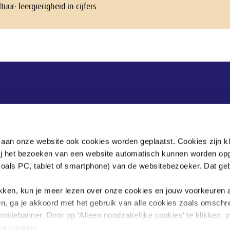
uur: leergierigheid in cijfers
Postadres
Postbus 90405
 aan onze website ook cookies worden geplaatst. Cookies zijn k
2509 LK Den Haag
bij het bezoeken van een website automatisch kunnen worden op
zoals PC, tablet of smartphone) van de websitebezoeker. Dat geb
.
klikken, kun je meer lezen over onze cookies en jouw voorkeuren
en, ga je akkoord met het gebruik van alle cookies zoals omschr
ookiebanner. Door op ‘Alleen noodzakelijke cookies’ te klikken, p
jke cookies.