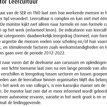
tor Leercultuur
tuur van de SER en TNO laat zien hoe werkende mensen in 
r tijd verandert. Leercultuur is complex en kan niet met één 
De monitor kijkt niet alleen naar formele en non-formele c
 op het werk (informeel leren). De indicatoren van leercult
ie categorieën: daadwerkelijk leergedrag (formeel, non-for
de urgentie die mensen voelen voor scholing en/of hun vaar
k, en stimulerende factoren zoals werkomstandigheden en H
ns gaan over de periode 2012-2022.
t naar voren dat de deelname aan cursussen en opleidingen
 een lichte toename laat zien na een lange periode van af
e verschillen in leergedrag tussen sectoren en tussen groep
den aan de leercultuur binnen organisaties blijft dus belang
n het werk en van collega’s, is een kansrijke manier om de 
n. De monitor laat zien dat er meer informeel wordt geleerd
er autonomie ervaren, variatie in het werk groot is en er
nuit de leidinggevende.