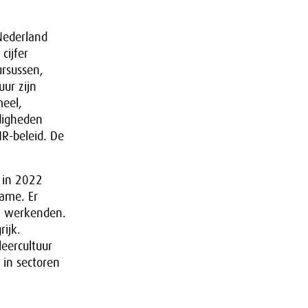
Nederland
cijfer
ursussen,
uur zijn
meel,
digheden
R-beleid. De
 in 2022
name. Er
en werkenden.
rijk.
leercultuur
 in sectoren