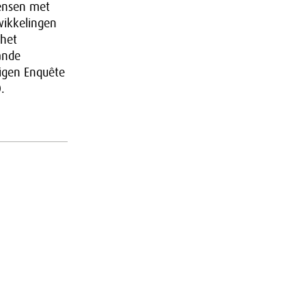
ensen met
wikkelingen
 het
ande
igen Enquête
.