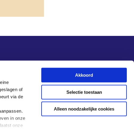
Nieuwsupdate
Akkoord
leine
Inschrijven
geslagen of
Selectie toestaan
eurt via de
Alleen noodzakelijke cookies
 aanpassen.
even in onze
laatst onze