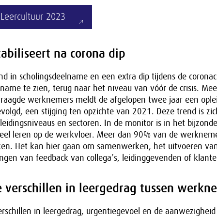
 Leercultuur 2023
tabiliseert na corona dip
d in scholingsdeelname en een extra dip tijdens de coronacris
name te zien, terug naar het niveau van vóór de crisis. Me
vraagde werknemers meldt de afgelopen twee jaar een oplei
volgd, een stijging ten opzichte van 2021. Deze trend is zich
pleidingsniveaus en sectoren. In de monitor is in het bijzond
eel leren op de werkvloer. Meer dan 90% van de werkneme
aken. Het kan hier gaan om samenwerken, het uitvoeren va
ngen van feedback van collega’s, leidinggevenden of klante
verschillen in leergedrag tussen werkn
erschillen in leergedrag, urgentiegevoel en de aanwezigheid