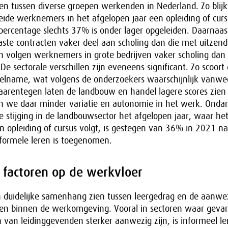
ren tussen diverse groepen werkenden in Nederland. Zo blij
ide werknemers in het afgelopen jaar een opleiding of curs
t percentage slechts 37% is onder lager opgeleiden. Daarna
te contracten vaker deel aan scholing dan die met uitzend
n volgen werknemers in grote bedrijven vaker scholing da
 De sectorale verschillen zijn eveneens significant. Zo scoort
eelname, wat volgens de onderzoekers waarschijnlijk vanwe
aarentegen laten de landbouw en handel lagere scores zien 
en we daar minder variatie en autonomie in het werk. Onda
nke stijging in de landbouwsector het afgelopen jaar, waar he
 opleiding of cursus volgt, is gestegen van 36% in 2021 n
formele leren is toegenomen.
 factoren op de werkvloer
n duidelijke samenhang zien tussen leergedrag en de aanwe
ren binnen de werkomgeving. Vooral in sectoren waar gevar
van leidinggevenden sterker aanwezig zijn, is informeel le