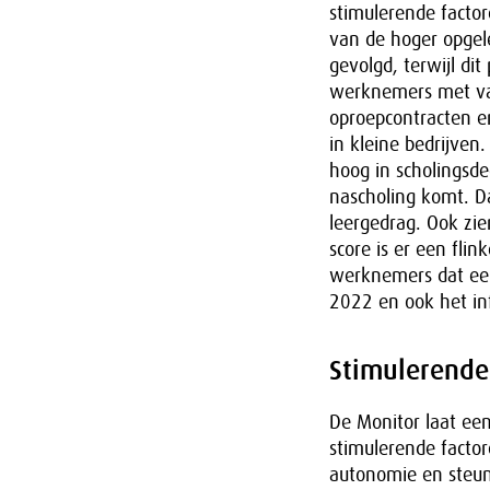
stimulerende facto
van de hoger opgele
gevolgd, terwijl di
werknemers met vas
oproepcontracten e
in kleine bedrijven.
hoog in scholingsd
nascholing komt. D
leergedrag. Ook zi
score is er een fli
werknemers dat een
2022 en ook het in
Stimulerende
De Monitor laat ee
stimulerende facto
autonomie en steun 