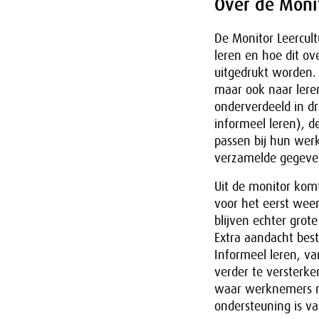
Over de Moni
De Monitor Leercul
leren en hoe dit ove
uitgedrukt worden. 
maar ook naar leren
onderverdeeld in dr
informeel leren), 
passen bij hun wer
verzamelde gegeve
Uit de monitor kom
voor het eerst weer
blijven echter grot
Extra aandacht beste
Informeel leren, va
verder te versterke
waar werknemers me
ondersteuning is va