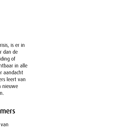
is, is er in
er dan de
ding of
tbaar in alle
er aandacht
rs leert van
n nieuwe
n.
emers
 van