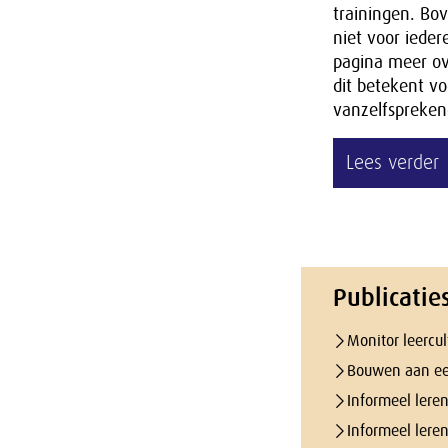
trainingen. Bov
niet voor iede
pagina meer ov
dit betekent vo
vanzelfsprekend
Lees verder
Publicatie
Monitor leercu
Bouwen aan een
Informeel lere
Informeel lere