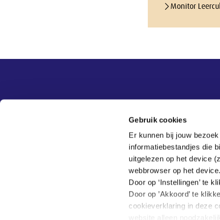
Monitor Leercult
Overige informatie
SER
Contact
Gebruik cookies
Adviezen
Contact
Er kunnen bij jouw bezoek
Publicaties
Tel:
070 - 3 499 499
informatiebestandjes die 
Actueel
Veelgestelde vragen
uitgelezen op het device (
Thema's
webbrowser op het device
SER
Door op ‘Instellingen’ te 
Door op ’Akkoord’ te klikk
cookieverklaring in deze c
website alleen noodzakeli