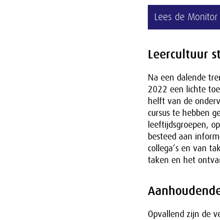
Lees de Monitor
Leercultuur s
Na een dalende tren
2022 een lichte toe
helft van de onder
cursus te hebben ge
leeftijdsgroepen, o
besteed aan inform
collega’s en van t
taken en het ontva
Aanhoudende 
Opvallend zijn de v