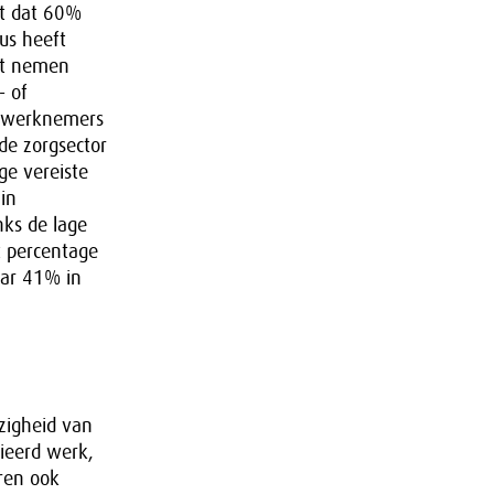
kt dat 60%
us heeft
ast nemen
- of
n werknemers
 de zorgsector
ge vereiste
in
nks de lage
t percentage
aar 41% in
zigheid van
ieerd werk,
ren ook