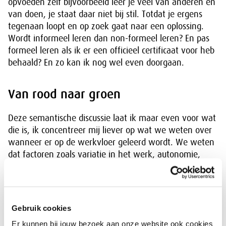
opvoeden zelf bijvoorbeeld leer je veel van anderen en
van doen, je staat daar niet bij stil. Totdat je ergens
tegenaan loopt en op zoek gaat naar een oplossing.
Wordt informeel leren dan non-formeel leren? En pas
formeel leren als ik er een officieel certificaat voor heb
behaald? En zo kan ik nog wel even doorgaan.
Van rood naar groen
Deze semantische discussie laat ik maar even voor wat
die is, ik concentreer mij liever op wat we weten over
wanneer er op de werkvloer geleerd wordt. We weten
dat factoren zoals variatie in het werk, autonomie,
betrokkenheid/bevlogenheid en steun van
leidinggevenden belangrijk zijn voor werkenden om te
leren. Ruimte krijgen om te experimenteren en fouten
te maken stimuleert werknemers om buiten hun
Gebruik cookies
comfortzone te treden, hét moment waarop je het
Er kunnen bij jouw bezoek aan onze website ook cookies