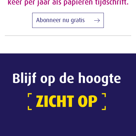
keer per jaar als papieren tijdschrift.
Abonneer nu gratis