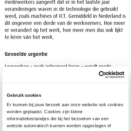
medewerkers aangeeft dat er in het laatste jaar
veranderingen waren in de technologie die gebruikt
werd, zoals machines of ICT. Gemiddeld in Nederland is
dit ongeveer een derde van de werknemers. Hoe meer
er verandert óp het werk, hoe meer men dus ook lijkt
te leren ván het werk.
Gevoelde urgentie
Leergedrag – zoals informeel leren – wordt mede
bepaald door de gevoelde urgentie (Van der Torre et
al., 2020). Gemiddeld geeft 43% van de werknemers
aan behoefte te hebben aan een opleiding of cursus.
Ook hier zijn er verschillen naar sector. De behoefte
Gebruik cookies
aan een opleiding of cursus is het hoogst in de
Er kunnen bij jouw bezoek aan onze website ook cookies
informatie- en communicatiesector. In de horeca is de
worden geplaatst. Cookies zijn kleine
behoefte het laagst (20%). Ook in de groot- en
informatiebestandjes die bij het bezoeken van een
detailhandel, en in de vervoer- en opslag sector is dit
website automatisch kunnen worden opgeslagen of
percentage lager dan gemiddeld.