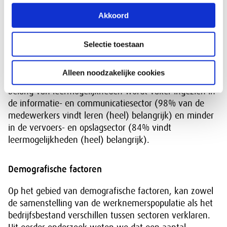
leermogelijkheden belangrijk en is daar ook tevreden
Akkoord
over. Van alle sectoren zijn werknemers in financiële
instellingen, het openbaar bestuur of het onderwijs het
vaakst (zeer) tevreden. Rond de 90% geeft in die
Selectie toestaan
sectoren aan tevreden of heel tevreden te zijn. De
groot- en detailhandel scoort relatief lager dan
Alleen noodzakelijke cookies
gemiddeld, daar geeft 77% aan tevreden te zijn. Het
belang van leermogelijkheden wordt vaker ingezien in
de informatie- en communicatiesector (98% van de
medewerkers vindt leren (heel) belangrijk) en minder
in de vervoers- en opslagsector (84% vindt
leermogelijkheden (heel) belangrijk).
Demografische factoren
Op het gebied van demografische factoren, kan zowel
de samenstelling van de werknemerspopulatie als het
bedrijfsbestand verschillen tussen sectoren verklaren.