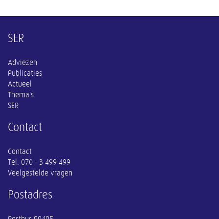
Overige informatie
SER
Adviezen
Publicaties
Actueel
Thema's
SER
Contact
Contact
Tel:
070 - 3 499 499
Veelgestelde vragen
Postadres
Postbus 90405