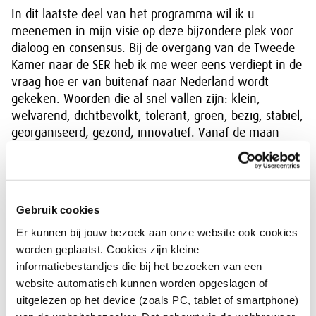
In dit laatste deel van het programma wil ik u
meenemen in mijn visie op deze bijzondere plek voor
dialoog en consensus. Bij de overgang van de Tweede
Kamer naar de SER heb ik me weer eens verdiept in de
vraag hoe er van buitenaf naar Nederland wordt
gekeken. Woorden die al snel vallen zijn: klein,
welvarend, dichtbevolkt, tolerant, groen, bezig, stabiel,
georganiseerd, gezond, innovatief. Vanaf de maan
gezien zijn wij de bestdraaiende stad ter wereld.
Dat zijn we uiteraard niet zomaar geworden. Het
organiseren van slimme manieren van samenwerken
Gebruik cookies
loopt als een rode draad door onze geschiedenis. De
Er kunnen bij jouw bezoek aan onze website ook cookies
kracht van Nederland ligt volgens hoogleraar
worden geplaatst. Cookies zijn kleine
economische geschiedenis Van Zanden al 1000 jaar in
informatiebestandjes die bij het bezoeken van een
samenwerking tussen verschillende groepen in de
website automatisch kunnen worden opgeslagen of
samenleving en het effectief overbruggen van
uitgelezen op het device (zoals PC, tablet of smartphone)
verschillen.