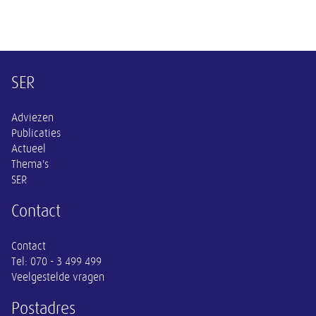
Overige informatie
SER
Adviezen
Publicaties
Actueel
Thema's
SER
Contact
Contact
Tel:
070 - 3 499 499
Veelgestelde vragen
Postadres