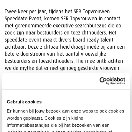
Twee keer per jaar, tijdens het SER Topvrouwen
Speeddate Event, komen SER Topvrouwen in contact
met gerenommeerde executive searchbureaus die op
zoek zijn naar bestuurders en toezichthouders. Het
speeddate event maakt divers board ready talent
zichtbaar. Deze zichtbaarheid draagt mede bij aan een
betere doorstroom van het aantal vrouwelijke
bestuurders en toezichthouders. Hiermee ontkrachten
we de mythe dat er niet genoeg geschikte vrouwen
beschikbaar zijn voor topfuncties. De speeddates
ondersteunen daarmee ook de ruim 5.500
vennootschappen die vallen onder de wet
Ingroeiquotum en streefcijfers, met het vinden van
Gebruik cookies
vrouwelijk toptalent. In de SER Topvrouwen Database
zijn inmiddels meer dan 4.000 topvrouwen met hun
Er kunnen bij jouw bezoek aan onze website ook cookies
profiel opgenomen.
worden geplaatst. Cookies zijn kleine
informatiebestandjes die bij het bezoeken van een
Ben je of ken je een board ready Topvrouw,