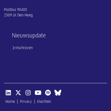
Postbus 90405
2509 LK Den Haag
Nieuwsupdate
Inschrijven
Open linkedin van SER
Open x-twitter van SER
Open instagram van SER
Open youtube van SER
Open spotify van SER
Open bluesky van SER
Home
Privacy
Klachten