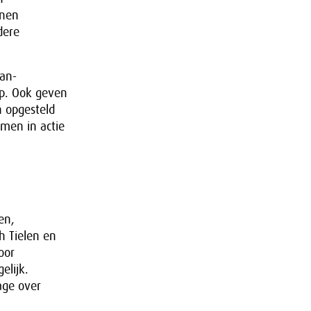
nnen
dere
man-
op. Ook geven
n opgesteld
amen in actie
en,
h Tielen en
oor
elijk.
age over