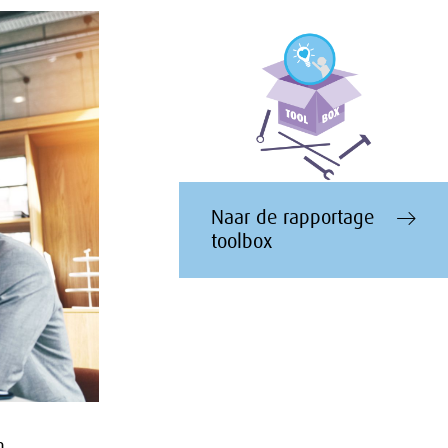
Naar de rapportage
toolbox
n