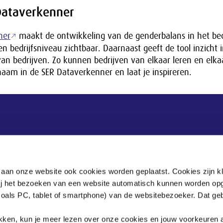
Dataverkenner
ner
maakt de ontwikkeling van de genderbalans in het bed
 en bedrijfsniveau zichtbaar. Daarnaast geeft de tool inzicht 
van bedrijven. Zo kunnen bedrijven van elkaar leren en elkaa
naam in de SER Dataverkenner en laat je inspireren.
Postadres
Postbus 90405
 aan onze website ook cookies worden geplaatst. Cookies zijn k
2509 LK Den Haag
bij het bezoeken van een website automatisch kunnen worden op
zoals PC, tablet of smartphone) van de websitebezoeker. Dat geb
.
klikken, kun je meer lezen over onze cookies en jouw voorkeuren