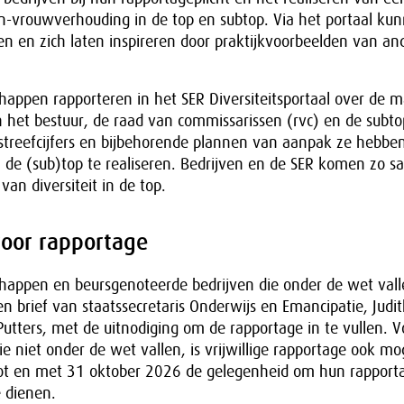
-vrouwverhouding in de top en subtop. Via het portaal ku
en en zich laten inspireren door praktijkvoorbeelden van an
appen rapporteren in het SER Diversiteitsportaal over de 
 het bestuur, de raad van commissarissen (rvc) en de subt
 streefcijfers en bijbehorende plannen van aanpak ze hebbe
de (sub)top te realiseren. Bedrijven en de SER komen zo s
n diversiteit in de top.
voor rapportage
happen en beursgenoteerde bedrijven die onder de wet vall
n brief van staatssecretaris Onderwijs en Emancipatie, Judit
Putters, met de uitnodiging om de rapportage in te vullen. V
 niet onder de wet vallen, is vrijwillige rapportage ook mog
ot en met 31 oktober 2026 de gelegenheid om hun rapport
 dienen.