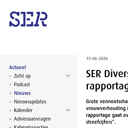
Naar hoofdinhoud
15-06-2026
Actueel
SER Diver
Zicht op
rapporta
Podcast
Nieuws
Grote vennootscha
Nieuwsupdates
vrouwverhouding in
Kalender
rapportage gaat o
Adviesaanvragen
streefcijfers”.
Kabinetsreacties