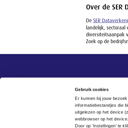
Over de SER 
De
SER Dataverken
landelijk, sectoraal
diversiteitsaanpak 
Zoek op de bedrijfs
Overige informatie
SER
Contact
Gebruik cookies
Adviezen
Contact
Er kunnen bij jouw bezoek
Publicaties
Tel:
070 - 3 499 499
informatiebestandjes die 
Actueel
Veelgestelde vragen
uitgelezen op het device (
Thema's
webbrowser op het device
SER
Door op ‘Instellingen’ te 