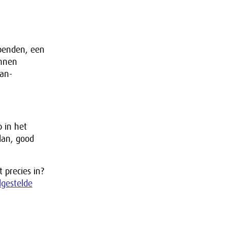
benden, een
unnen
man-
 in het
lan, good
 precies in?
lgestelde