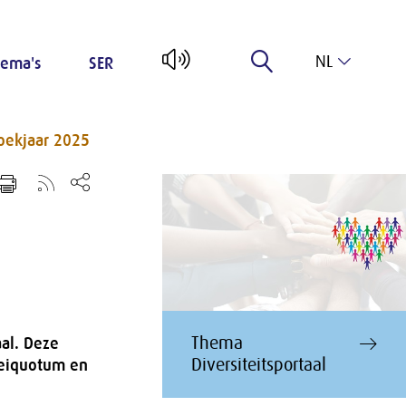
NL
ema's
SER
EN
oekjaar 2025
Thema
aal. Deze
Diversiteitsportaal
oeiquotum en