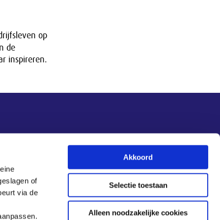
rijfsleven op
in de
r inspireren.
Nieuwsupdate
Akkoord
leine
Inschrijven
geslagen of
Selectie toestaan
eurt via de
Alleen noodzakelijke cookies
 aanpassen.