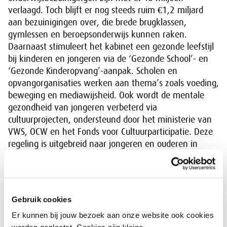
verlaagd. Toch blijft er nog steeds ruim €1,2 miljard
aan bezuinigingen over, die brede brugklassen,
gymlessen en beroepsonderwijs kunnen raken.
Daarnaast stimuleert het kabinet een gezonde leefstijl
bij kinderen en jongeren via de ‘Gezonde School’- en
‘Gezonde Kinderopvang’-aanpak. Scholen en
opvangorganisaties werken aan thema’s zoals voeding,
beweging en mediawijsheid. Ook wordt de mentale
gezondheid van jongeren verbeterd via
cultuurprojecten, ondersteund door het ministerie van
VWS, OCW en het Fonds voor Cultuurparticipatie. Deze
regeling is uitgebreid naar jongeren en ouderen in
kwetsbare posities.
Gezondheid heeft prioriteit
Gebruik cookies
Gezondheid, onderwijs en cultuur zijn essentieel voor
Er kunnen bij jouw bezoek aan onze website ook cookies
een sterke samenleving. Investeren in deze domeinen