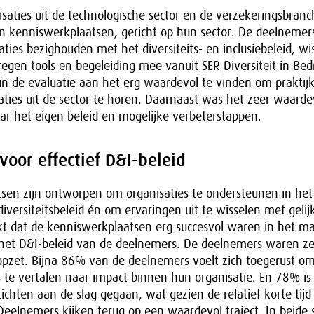
isaties uit de technologische sector en de verzekeringsbran
 kenniswerkplaatsen, gericht op hun sector. De deelnemers,
ties bezighouden met het diversiteits- en inclusiebeleid, wi
egen tools en begeleiding mee vanuit SER Diversiteit in Bedr
n de evaluatie aan het erg waardevol te vinden om praktij
aties uit de sector te horen. Daarnaast was het zeer waard
naar het eigen beleid en mogelijke verbeterstappen.
oor effectief D&I-beleid
sen zijn ontworpen om organisaties te ondersteunen in het
iversiteitsbeleid én om ervaringen uit te wisselen met geli
ijkt dat de kenniswerkplaatsen erg succesvol waren in het 
 het D&I-beleid van de deelnemers. De deelnemers waren z
opzet. Bijna 86% van de deelnemers voelt zich toegerust o
te vertalen naar impact binnen hun organisatie. En 78% is 
ichten aan de slag gegaan, wat gezien de relatief korte tijd
eelnemers kijken terug op een waardevol traject. In beide s