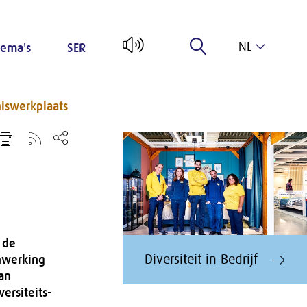
NL
ema's
SER
EN
iswerkplaats
 de
Diversiteit in Bedrijf
nwerking
van
ersiteits-