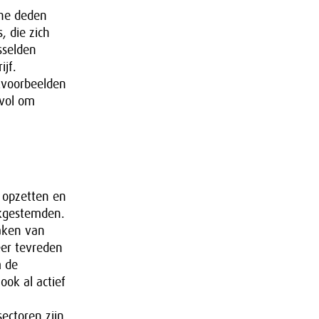
che deden
 die zich
sselden
ijf.
kvoorbeelden
evol om
 opzetten en
jkgestemden.
maken van
eer tevreden
m de
ook al actief
ectoren zijn