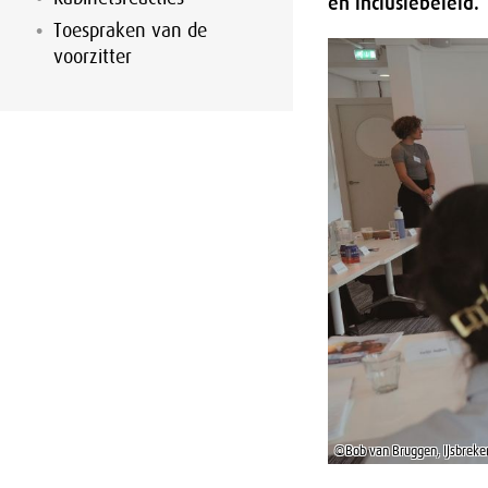
en inclusiebeleid.
Toespraken van de
voorzitter
©Bob van Bruggen, IJsbreke