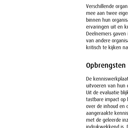
Verschillende organ
mee aan twee eigen
binnen hun organisa
ervaringen uit en kr
Deelnemers gaven i
van andere organis
kritisch te kijken 
Opbrengsten v
De kenniswerkplaat
uitvoeren van hun d
Uit de evaluatie bl
tastbare impact op
over de inhoud en 
aangeraakte kennis 
met de geleerde inz
indrukwekkend is. D