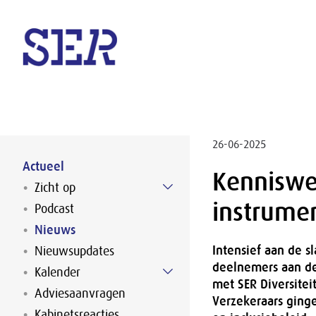
Naar hoofdinhoud
26-06-2025
Actueel
Kenniswer
Zicht op
instrume
Podcast
Nieuws
Intensief aan de s
Nieuwsupdates
deelnemers aan de
Kalender
met SER Diversiteit
Adviesaanvragen
Verzekeraars ginge
Kabinetsreacties