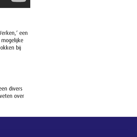
Werken,’ een
e mogelijke
okken bij
een divers
 weten over