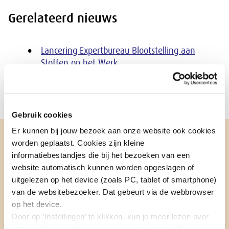
Gerelateerd nieuws
Lancering Expertbureau Blootstelling aan
Stoffen op het Werk
Expertbureau Blootstelling aan Stoffen op het
Werk per 1 maart ingesteld
Gebruik cookies
Er kunnen bij jouw bezoek aan onze website ook cookies
worden geplaatst. Cookies zijn kleine
Aanmelden nieuwsbrief
informatiebestandjes die bij het bezoeken van een
website automatisch kunnen worden opgeslagen of
Blijf op de hoogte van wat de SER doet voor
uitgelezen op het device (zoals PC, tablet of smartphone)
gezond en veilig werken en over de
van de websitebezoeker. Dat gebeurt via de webbrowser
activiteiten van de SER Subcommissie
op het device.
Grenswaarden Stoffen op de Werkplek (SER-
Door op ‘Instellingen’ te klikken, kun je meer lezen over
onze cookies en jouw voorkeuren aanpassen. Door op