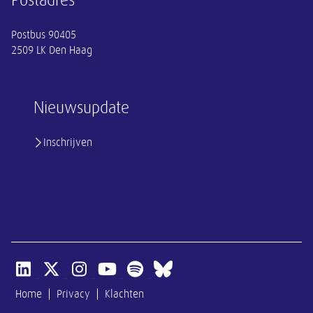
Postadres
Postbus 90405
2509 LK Den Haag
Nieuwsupdate
Inschrijven
Open linkedin van SER
Open x-twitter van SER
Open instagram van SER
Open youtube van SER
Open spotify van SER
Open bluesky van SER
Home
Privacy
Klachten