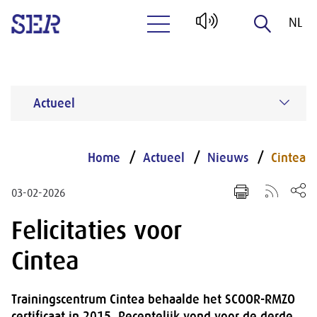
NL
Naar hoofdinhoud
EN
Actueel
Home
Actueel
Nieuws
Cintea
03-02-2026
Felicitaties voor
Cintea
Trainingscentrum Cintea behaalde het SCOOR-RMZO
certificaat in 2015. Recentelijk vond voor de derde