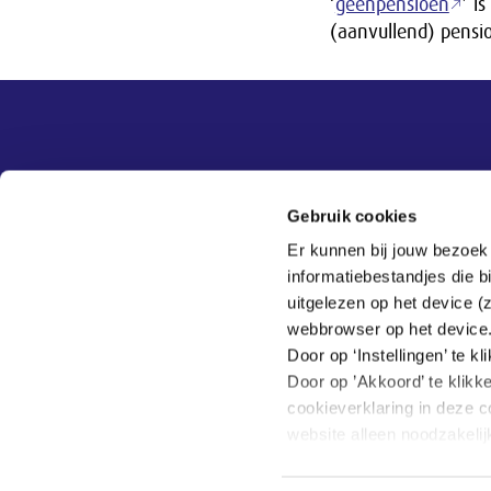
‘
geenpensioen
’ i
(aanvullend) pensi
Overige informatie
SER
Contact
Gebruik cookies
Adviezen
Contact
Er kunnen bij jouw bezoek
Publicaties
Tel:
070 - 3 499 499
informatiebestandjes die 
Actueel
Veelgestelde vragen
uitgelezen op het device (
Thema's
webbrowser op het device
SER
Door op ‘Instellingen’ te 
Door op ’Akkoord’ te klikk
cookieverklaring in deze c
website alleen noodzakeli
Hoe wij met jouw persoon