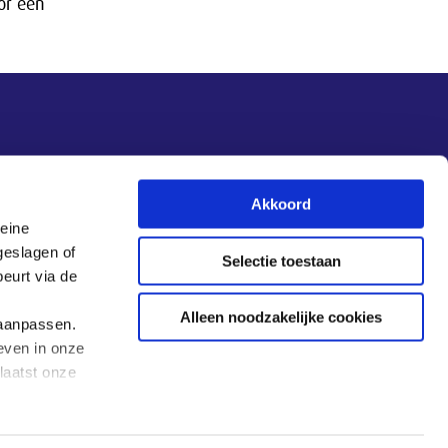
or een
Nieuwsupdate
Akkoord
leine
Inschrijven
geslagen of
Selectie toestaan
eurt via de
Alleen noodzakelijke cookies
 aanpassen.
even in onze
laatst onze