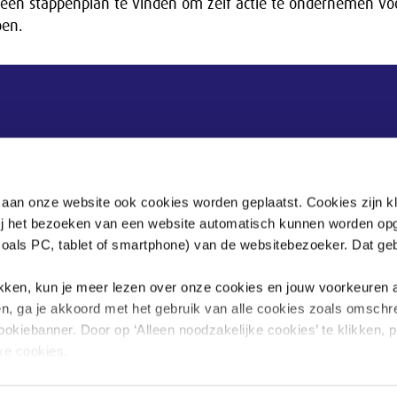
s een stappenplan te vinden om zelf actie te ondernemen vo
oen.
Postadres
Postbus 90405
 aan onze website ook cookies worden geplaatst. Cookies zijn k
2509 LK Den Haag
bij het bezoeken van een website automatisch kunnen worden op
zoals PC, tablet of smartphone) van de websitebezoeker. Dat geb
.
klikken, kun je meer lezen over onze cookies en jouw voorkeuren
en, ga je akkoord met het gebruik van alle cookies zoals omschr
ookiebanner. Door op ‘Alleen noodzakelijke cookies’ te klikken, p
jke cookies.
sgegevens omgaan, kun je lezen in onze
privacyverklaring
.