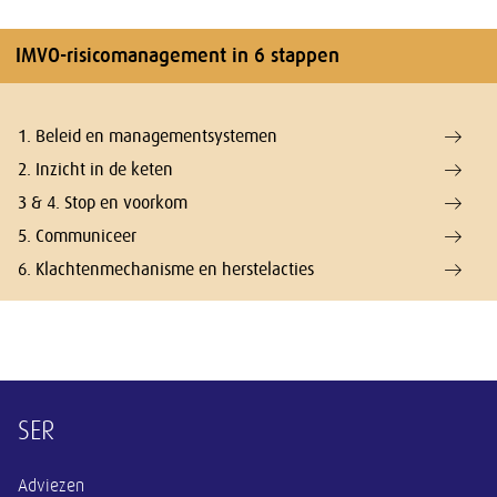
IMVO-risicomanagement in 6 stappen
1. Beleid en managementsystemen
2. Inzicht in de keten
3 & 4. Stop en voorkom
5. Communiceer
6. Klachtenmechanisme en herstelacties
Overige informatie
SER
Adviezen