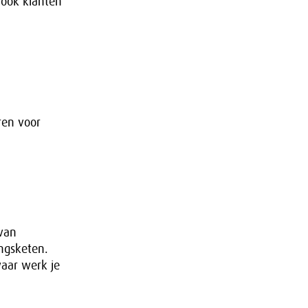
 ook klanten
ren voor
 van
ingsketen.
waar werk je