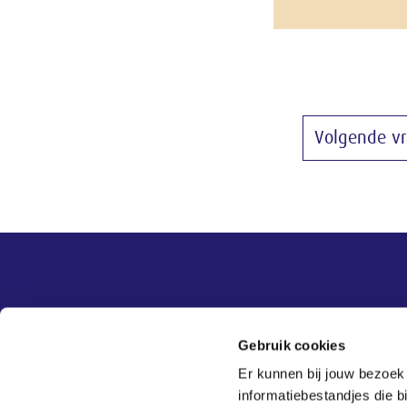
Volgende v
Overige informatie
SER
Contact
Gebruik cookies
Adviezen
Contact
Er kunnen bij jouw bezoek
Publicaties
Tel:
070 - 3 499 499
informatiebestandjes die 