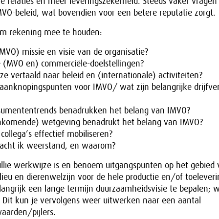
e relaties en meer leveringszekerheid. Steeds vaker vragen
VO-beleid, wat bovendien voor een betere reputatie zorgt.
om rekening mee te houden:
(MVO) missie en visie van de organisatie?
e (MVO en) commerciële-doelstellingen?
ze vertaald naar beleid en (internationale) activiteiten?
r aanknopingspunten voor IMVO/ wat zijn belangrijke drijfve
sumententrends benadrukken het belang van IMVO?
nkomende) wetgeving benadrukt het belang van IMVO?
collega’s effectief mobiliseren?
acht ik weerstand, en waarom?
ullie werkwijze is en benoem uitgangspunten op het gebied
eu en dierenwelzijn voor de hele productie en/of toelever
langrijk een lange termijn duurzaamheidsvisie te bepalen; 
e? Dit kun je vervolgens weer uitwerken naar een aantal
arden/pijlers.