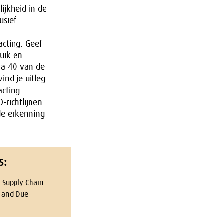
ijkheid in de
usief
acting. Geef
uik en
na 40 van de
vind je uitleg
acting.
-richtlijnen
de erkenning
s:
n Supply Chain
e and Due