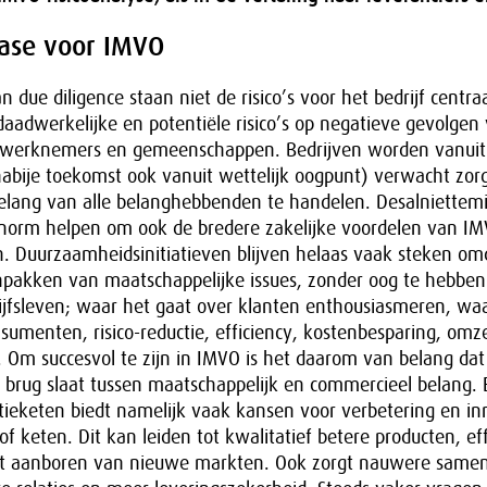
case voor IMVO
n due diligence staan niet de risico’s voor het bedrijf centra
aadwerkelijke en potentiële risico’s op negatieve gevolgen
s werknemers en gemeenschappen. Bedrijven worden vanuit
abije toekomst ook vanuit wettelijk oogpunt) verwacht zor
elang van alle belanghebbenden te handelen. Desalniettem
enorm helpen om ook de bredere zakelijke voordelen van IM
n. Duurzaamheidsinitiatieven blijven helaas vaak steken omd
npakken van maatschappelijke issues, zonder oog te hebben
rijfsleven; waar het gaat over klanten enthousiasmeren, wa
umenten, risico-reductie, efficiency, kostenbesparing, omz
 Om succesvol te zijn in IMVO is het daarom van belang dat j
brug slaat tussen maatschappelijk en commercieel belang. 
ctieketen biedt namelijk vaak kansen voor verbetering en in
f keten. Dit kan leiden tot kwalitatief betere producten, eff
et aanboren van nieuwe markten. Ook zorgt nauwere same