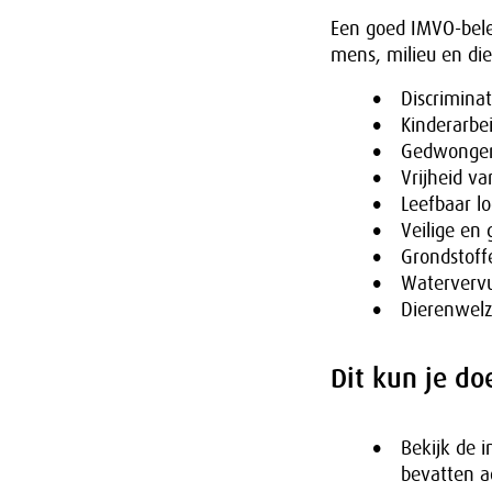
Een goed IMVO-bele
mens, milieu en die
Discrimina
Kinderarbe
Gedwongen
Vrijheid v
Leefbaar l
Veilige en
Grondstoff
Watervervu
Dierenwelz
Dit kun je do
Bekijk de 
bevatten ac