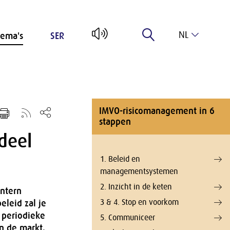
NL
ema's
SER
EN
IMVO-risicomanagement in 6
stappen
deel
1. Beleid en
managementsystemen
2. Inzicht in de keten
intern
3 & 4. Stop en voorkom
eleid zal je
e periodieke
5. Communiceer
en de markt.