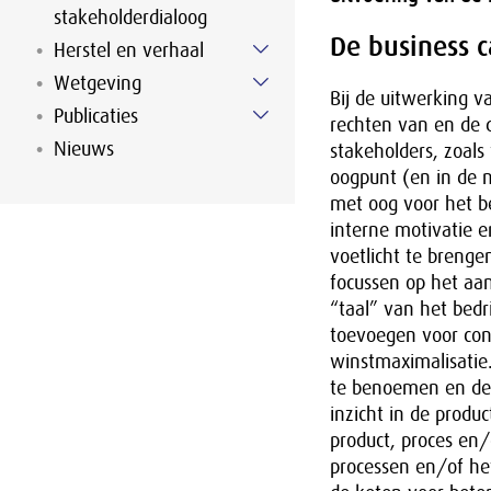
stakeholderdialoog
De business 
Herstel en verhaal
Wetgeving
Bij de uitwerking va
Publicaties
rechten van en de d
Nieuws
stakeholders, zoal
oogpunt (en in de n
met oog voor het b
interne motivatie 
voetlicht te brenge
focussen op het aa
“taal” van het bed
toevoegen voor cons
winstmaximalisatie.
te benoemen en de 
inzicht in de produ
product, proces en/o
processen en/of h