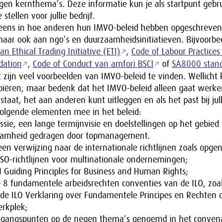
gen kernthema’s. Deze informatie kun je als startpunt geb
 stellen voor jullie bedrijf.
 eens in hoe anderen hun IMVO-beleid hebben opgeschreve
maar ook aan ngo’s en duurzaamheidsinitiatieven. Bijvoorbe
n Ethical Trading Initiative (ETI)
,
Code of Labour Practices
dation
,
Code of Conduct van amfori BSCI
of
SA8000 stan
 zijn veel voorbeelden van IMVO-beleid te vinden. Wellicht 
piëren, maar bedenk dat het IMVO-beleid alleen gaat werken
 staat, het aan anderen kunt uitleggen en als het past bij julli
lgende elementen mee in het beleid:
ssie, een lange termijnvisie en doelstellingen op het gebied
aamheid gedragen door topmanagement.
en verwijzing naar de internationale richtlijnen zoals opge
SO-richtlijnen voor multinationale ondernemingen;
 Guiding Principles for Business and Human Rights;
 8 fundamentele arbeidsrechten conventies van de ILO, zoa
 de ILO Verklaring over Fundamentele Principes en Rechten 
rkplek;
tgangspunten op de negen thema’s genoemd in het conven