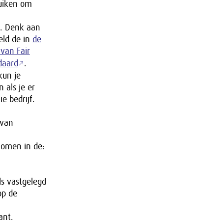
ruiken om
n. Denk aan
eld de in
de
 van Fair
daard
.
kun je
 als je er
e bedrijf.
 van
nomen in de:
ls vastgelegd
op de
ant.