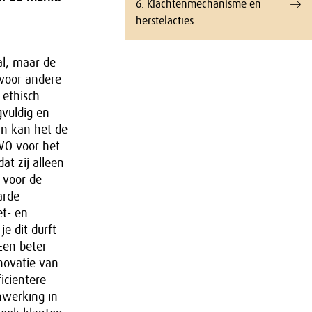
6. Klachtenmechanisme en
herstelacties
al, maar de
 voor andere
 ethisch
gvuldig en
in kan het de
VO voor het
at zij alleen
 voor de
arde
et- en
e dit durft
Een beter
novatie van
iciëntere
nwerking in