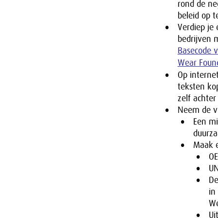
rond de ne
beleid op te
Verdiep je
bedrijven 
Basecode va
Wear Foun
Op internet
teksten ko
zelf achter
Neem de vo
Een mi
duurz
Maak e
OE
UN
De
in
We
Ui