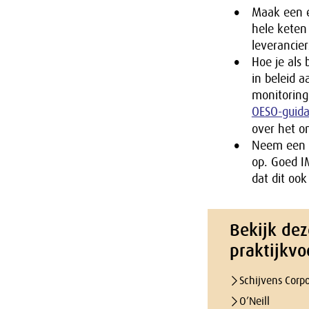
Maak een ex
hele keten 
leverancier
Hoe je als
in beleid 
monitoring
OESO-guida
over het on
Neem een e
op. Goed I
dat dit ook
Bekijk dez
praktijkvo
Schijvens Corp
O’Neill