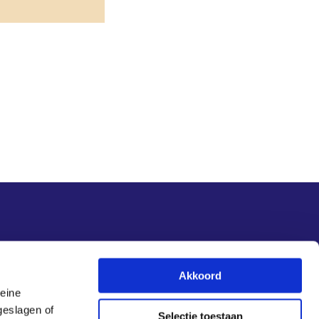
Nieuwsupdate
Akkoord
leine
Inschrijven
geslagen of
Selectie toestaan