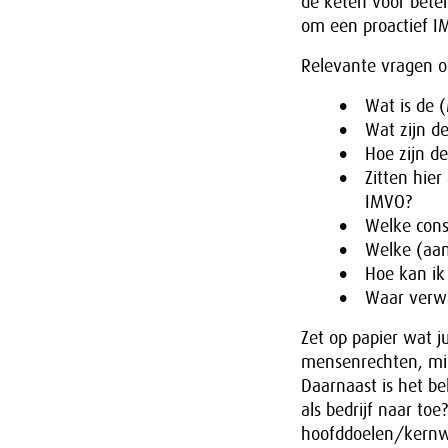
de keten voor beter
om een proactief IM
Relevante vragen 
Wat is de 
Wat zijn d
Hoe zijn de
Zitten hie
IMVO?
Welke con
Welke (aa
Hoe kan ik 
Waar verw
Zet op papier wat j
mensenrechten, mili
Daarnaast is het be
als bedrijf naar to
hoofddoelen/kernwa