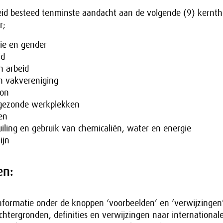
id besteed tenminste aandacht aan de volgende (9) kernt
r;
tie en gender
id
 arbeid
an vakvereniging
oon
 gezonde werkplekken
en
iling en gebruik van chemicaliën, water en energie
ijn
en:
informatie onder de knoppen ‘voorbeelden’ en ‘verwijzingen
htergronden, definities en verwijzingen naar internationale 