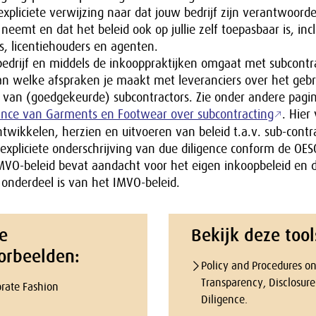
pliciete verwijzing naar dat jouw bedrijf zijn verantwoordel
neemt en dat het beleid ook op jullie zelf toepasbaar is, incl
s, licentiehouders en agenten.
 bedrijf en middels de inkooppraktijken omgaat met subcontr
aan welke afspraken je maakt met leveranciers over het gebr
 van (goedgekeurde) subcontractors. Zie onder andere pagi
nce van Garments en Footwear over subcontracting
. Hier 
twikkelen, herzien en uitvoeren van beleid t.a.v. sub-contr
xpliciete onderschrijving van due diligence conform de OESO
MVO-beleid bevat aandacht voor het eigen inkoopbeleid en 
 onderdeel is van het IMVO-beleid.
e
Bekijk deze tool
orbeelden:
Policy and Procedures o
Transparency, Disclosur
orate Fashion
Diligence.