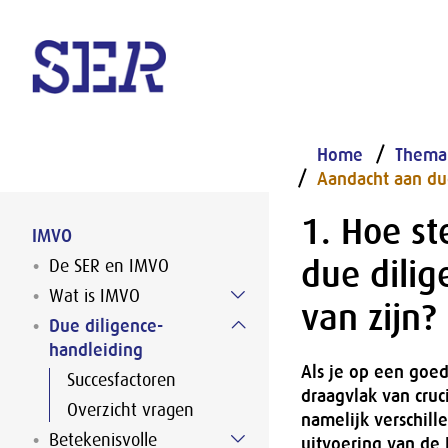
Naar hoofdinhoud
Home
Thema
Aandacht aan due
1. Hoe st
IMVO
due dilig
De SER en IMVO
Wat is IMVO
van zijn?
Due diligence-
handleiding
Als je op een goed
Succesfactoren
draagvlak van cruc
Overzicht vragen
namelijk verschill
Betekenisvolle
uitvoering van de 