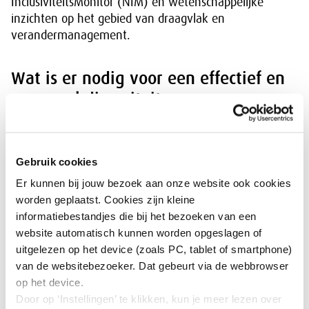
InclusiviteitsMonitor (NIM) en wetenschappelijke
inzichten op het gebied van draagvlak en
verandermanagement.
Wat is er nodig voor een effectief en
succesvol diversiteits- en
inclusiebeleid?
Het realiseren van een diverse en inclusieve organisatie
Gebruik cookies
is geen gemakkelijke opgave en onderzoek laat zien
Er kunnen bij jouw bezoek aan onze website ook cookies
dat D&I-maatregelen niet altijd leiden tot het gewenste
worden geplaatst. Cookies zijn kleine
resultaat. Deze handreiking komt voort uit het
informatiebestandjes die bij het bezoeken van een
onderzoeksproject ‘Het moet wel werken’
, waarin de
website automatisch kunnen worden opgeslagen of
praktijk wordt getoetst aan wetenschappelijke
uitgelezen op het device (zoals PC, tablet of smartphone)
inzichten.
van de websitebezoeker. Dat gebeurt via de webbrowser
op het device.
Dit meerjarige project om een meer inclusieve
Door op ‘Instellingen’ te klikken, kun je meer lezen over
arbeidsmarkt te realiseren, is een samenwerking